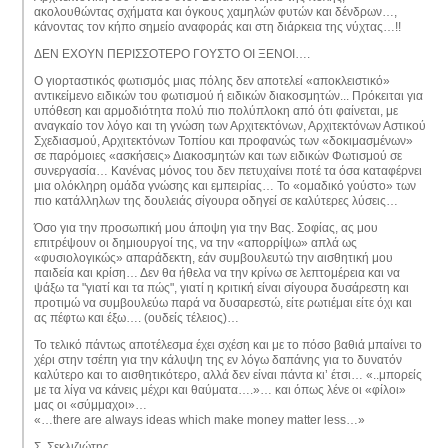
ακολουθώντας σχήματα και όγκους χαμηλών φυτών και δένδρων…,
κάνοντας τον κήπο σημείο αναφοράς και στη διάρκεια της νύχτας…!!
ΔΕΝ ΕΧΟΥΝ ΠΕΡΙΣΣΟΤΕΡΟ ΓΟΥΣΤΟ ΟΙ ΞΕΝΟΙ….
Ο γιορταστικός φωτισμός μιας πόλης δεν αποτελεί «αποκλειστικό»
αντικείμενο ειδικών του φωτισμού ή ειδικών διακοσμητών... Πρόκειται για
υπόθεση και αρμοδιότητα πολύ πιο πολύπλοκη από ότι φαίνεται, με
αναγκαίο τον λόγο και τη γνώση των Αρχιτεκτόνων, Αρχιτεκτόνων Αστικού
Σχεδιασμού, Αρχιτεκτόνων Τοπίου και προφανώς των «δοκιμασμένων»
σε παρόμοιες «ασκήσεις» Διακοσμητών και των ειδικών Φωτισμού σε
συνεργασία… Κανένας μόνος του δεν πετυχαίνει ποτέ τα όσα καταφέρνει
μια ολόκληρη ομάδα γνώσης και εμπειρίας… Το «ομαδικό γούστο» των
πιο κατάλληλων της δουλειάς σίγουρα οδηγεί σε καλύτερες λύσεις…
Όσο για την προσωπική μου άποψη για την Βας. Σοφίας, ας μου
επιτρέψουν οι δημιουργοί της, να την «απορρίψω» απλά ως
«φυσιολογικώς» απαράδεκτη, εάν συμβουλευτώ την αισθητική μου
παιδεία και κρίση… Δεν θα ήθελα να την κρίνω σε λεπτομέρεια και να
ψάξω τα "γιατί και τα πώς", γιατί η κριτική είναι σίγουρα δυσάρεστη και
προτιμώ να συμβουλεύω παρά να δυσαρεστώ, είτε ρωτιέμαι είτε όχι και
ας πέφτω και έξω…. (ουδείς τέλειος)…
Το τελικό πάντως αποτέλεσμα έχει σχέση και με το πόσο βαθιά μπαίνει το
χέρι στην τσέπη για την κάλυψη της εν λόγω δαπάνης για το δυνατόν
καλύτερο και το αισθητικότερο, αλλά δεν είναι πάντα κι’ έτσι… «..μπορείς
με τα λίγα να κάνεις μέχρι και θαύματα….»… και όπως λένε οι «φίλοι»
μας οι «σύμμαχοι»…
«…there are always ideas which make money matter less…»
Σ. Σεκλιζιώτης