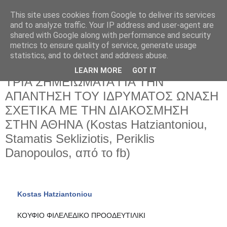
This site uses cookies from Google to deliver its services
and to analyze traffic. Your IP address and user-agent are
shared with Google along with performance and security
metrics to ensure quality of service, generate usage
statistics, and to detect and address abuse.
LEARN MORE
GOT IT
Κυριακή 8 Δεκεμβρίου 2019
ΤΡΙΑ ΣΗΜΕΙΩΜΑΤΑ ΓΙΑ ΤΗΝ
ΑΠΑΝΤΗΣΗ ΤΟΥ ΙΔΡΥΜΑΤΟΣ ΩΝΑΣΗ
ΣΧΕΤΙΚΑ ΜΕ ΤΗΝ ΔΙΑΚΟΣΜΗΣΗ
ΣΤΗΝ ΑΘΗΝΑ (Kostas Hatziantoniou,
Stamatis Sekliziotis, Periklis
Danopoulos, από το fb)
Kostas Hatziantoniou
ΚΟΥΦΙΟ ΦΙΛΕΛΕΔΙΚΟ ΠΡΟΟΔΕΥΤΙΛΙΚΙ