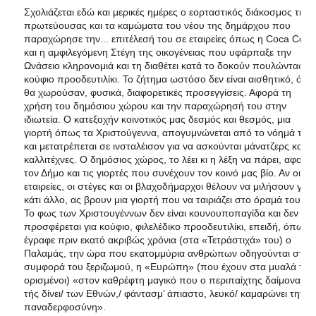
Σχολιάζεται εδώ και μερικές ημέρες ο εορταστικός διάκοσμος της
πρωτεύουσας και τα καμώματα του νέου της δημάρχου που
παραχώρησε την... επιτέλεσή του σε εταιρείες όπως η Coca Cola
και η αμφιλεγόμενη Στέγη της οικογένειας που υφάρπαξε την
Ωνάσειο κληρονομιά και τη διαθέτει κατά το δοκούν πουλώντας
κούφιο προοδευτιλίκι. Το ζήτημα ωστόσο δεν είναι αισθητικό, όπο
θα χωρούσαν, φυσικά, διαφορετικές προσεγγίσεις. Αφορά τη
χρήση του δημόσιου χώρου και
την παραχώρησή του στην
ιδιωτεία. Ο κατεξοχήν κοινοτικός μας δεσμός και θεσμός, μια
γιορτή όπως τα Χριστούγεννα, απογυμνώνεται από το νόημά της
και μετατρέπεται σε ινσταλέισον για να ασκούνται μάνατζερς και
καλλιτέχνες. Ο δημόσιος χώρος, το λέει κι η λέξη να πάρει, αφορά
τον Δήμο και τις γιορτές που συνέχουν τον κοινό μας βίο. Αν οι
εταιρείες, οι στέγες και οι βλαχοδήμαρχοι θέλουν να μιλήσουν για
κάτι άλλο, ας βρουν μια γιορτή που να ταιριάζει στο όραμά τους.
Το φως των Χριστουγέννων δεν είναι κουνουποπαγίδα και δεν
προσφέρεται για κούφιο, φιλελέδικο προοδευτιλίκι, επειδή, όπως
έγραφε πριν εκατό ακριβώς χρόνια (στα «Τετράστιχά» του) ο
Παλαμάς, την ώρα που εκατομμύρια ανθρώπων οδηγούνται στη
συμφορά του ξεριζωμού, η «Ευρώπη» (που έχουν στα μυαλά του
ορισμένοι) «στον καθρέφτη μαγικό που ο περιπαίχτης δαίμονας
τής δίνει/ των Εθνών,/ φάντασμ’ άπιαστο, λευκό/ καμαρώνει την
παναδερφοσύνη».