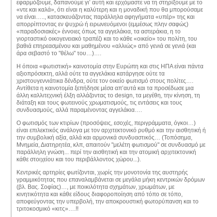
εφαρμόζουμε, δαπανούμε γι’ αυτή και ερχόμαστε να τη στηρίξουμε με το
«ντε και καλά», ότι είναι η καλύτερη και η μοναδική που θα μπορούσαμε
να είναι….., κατασκευάζοντας παράλληλα αφηγήματα «υπέρ» της και
απορρίπτοντας εν ψυχρώ ή ειρωνευόμενοι (εμμέσως πλην σαφώς)
«παραδοσιακές» έννοιες όπως τα αγγελάκια, τα αστεράκια, η το
γιορταστικό οικογενειακό τραπέζι και το κάθε «οικείο» του πολίτη, του
βαθιά επηρεασμένου και μαθημένου «αλλιώς» από γενιά σε γενιά (και
άρα σεβαστό το "θέλω" του…)….
Η όποια «φωτιστική» καινοτομία στην Ευρώπη και στις ΗΠΑ είναι πάντα
αξιοπρόσεκτη, αλλά ούτε τα αγγελάκια κατάργησε ούτε τα
χριστουγεννιάτικα δένδρα, ούτε τον οικείο φωτισμό στους πολίτες….
Αντίθετα η καινοτομία ξεπήδησε μέσα απ’αυτά και τα προσέδωσε μια
άλλη καλλιτεχνική έλξη αλλάζοντας το design, τα μεγέθη, την κίνηση, τη
διάταξη και τους φωτεινούς χρωματισμούς, τις εντάσεις και τους
συνδυασμούς, αλλά παραμένοντας αγγελάκια….
Ο φωτισμός των κτιρίων (προσόψεις, εσοχές, περιγράμματα, όγκοι…)
είναι επιλεκτικός ανάλογα με τον αρχιτεκτονικό ρυθμό και την αισθητική ή
την συμβολική αξία, αλλά και αρμονικά συνδυαστικός… (Τοπόσημα,
Μνημεία, Διατηρητέα, κλπ, απαιτούν "μελέτη φωτισμού" σε συνδυασμό με
παράλληλη γνώση... περί την αισθητική και την ατομική αρχιτεκτονική
κάθε στοιχείου και του περιβάλλοντος χώρου...).
Κεντρικές αρτηρίες φωτίζονται, χωρίς την μονοτονία της αυστηρής
γραμμικότητας που επαναλαμβάνεται σε μεγάλα μήκη κεντρικών δρόμων
(βλ. Βας. Σοφίας)…, με ποικιλότητα σχημάτων, χρωμάτων, με
κινητικότητα και κάθε είδους διαφοροποίηση από τόπο σε τόπο,
αποφεύγοντας την υπερβολή, την αποκρουστική φωτορύπανση και το
τριτοκοσμικό «κιτς»….!!