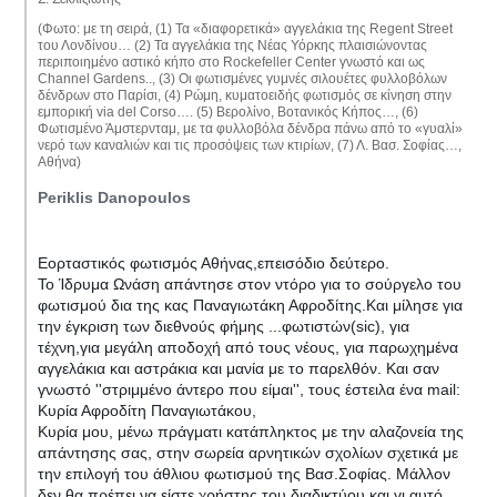
(Φωτο: με τη σειρά, (1) Τα «διαφορετικά» αγγελάκια της Regent Street
του Λονδίνου… (2) Τα αγγελάκια της Νέας Υόρκης πλαισιώνοντας
περιποιημένο αστικό κήπο στο Rockefeller Center γνωστό και ως
Channel Gardens.., (3) Οι φωτισμένες γυμνές σιλουέτες φυλλοβόλων
δένδρων στο Παρίσι, (4) Ρώμη, κυματοειδής φωτισμός σε κίνηση στην
εμπορική via del Corso…. (5) Βερολίνο, Βοτανικός Κήπος…, (6)
Φωτισμένο Άμστερνταμ, με τα φυλλοβόλα δένδρα πάνω από το «γυαλί»
νερό των καναλιών και τις προσόψεις των κτιρίων, (7) Λ. Βασ. Σοφίας…,
Αθήνα)
Periklis Danopoulos
Εορταστικός φωτισμός Αθήνας,επεισόδιο δεύτερο.
To Ίδρυμα Ωνάση απάντησε στον ντόρο για το σούργελο του
φωτισμού δια της κας Παναγιωτάκη Αφροδίτης.Και μίλησε για
την έγκριση των διεθνούς φήμης ...φωτιστών(sic), για
τέχνη,για μεγάλη αποδοχή από τους νέους, για παρωχημένα
αγγελάκια και αστράκια και μανία με το παρελθόν. Και σαν
γνωστό ''στριμμένο άντερο που είμαι'', τους έστειλα ένα mail:
Κυρία Αφροδίτη Παναγιωτάκου,
Κυρία μου, μένω πράγματι κατάπληκτος με την αλαζονεία της
απάντησης σας, στην σωρεία αρνητικών σχολίων σχετικά με
την επιλογή του άθλιου φωτισμού της Βασ.Σοφίας. Μάλλον
δεν θα πρέπει να είστε χρήστης του διαδικτύου και γι αυτό