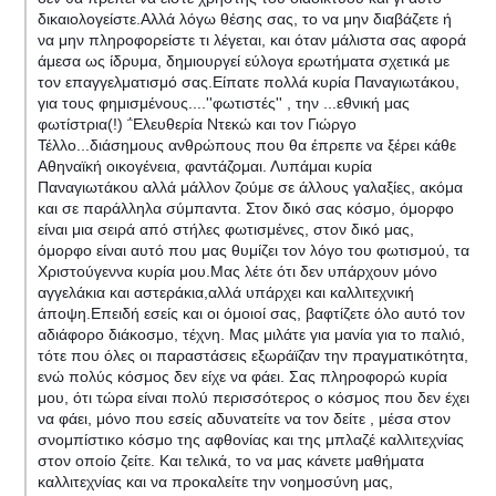
δικαιολογείστε.Αλλά λόγω θέσης σας, το να μην διαβάζετε ή
να μην πληροφορείστε τι λέγεται, και όταν μάλιστα σας αφορά
άμεσα ως ίδρυμα, δημιουργεί εύλογα ερωτήματα σχετικά με
τον επαγγελματισμό σας.Είπατε πολλά κυρία Παναγιωτάκου,
για τους φημισμένους....''φωτιστές'' , την ...εθνική μας
φωτίστρια(!) ΅Ελευθερία Ντεκώ και τον Γιώργο
Τέλλο...διάσημους ανθρώπους που θα έπρεπε να ξέρει κάθε
Αθηναϊκή οικογένεια, φαντάζομαι. Λυπάμαι κυρία
Παναγιωτάκου αλλά μάλλον ζούμε σε άλλους γαλαξίες, ακόμα
και σε παράλληλα σύμπαντα. Στον δικό σας κόσμο, όμορφο
είναι μια σειρά από στήλες φωτισμένες, στον δικό μας,
όμορφο είναι αυτό που μας θυμίζει τον λόγο του φωτισμού, τα
Χριστούγεννα κυρία μου.Μας λέτε ότι δεν υπάρχουν μόνο
αγγελάκια και αστεράκια,αλλά υπάρχει και καλλιτεχνική
άποψη.Επειδή εσείς και οι όμοιοί σας, βαφτίζετε όλο αυτό τον
αδιάφορο διάκοσμο, τέχνη. Μας μιλάτε για μανία για το παλιό,
τότε που όλες οι παραστάσεις εξωράϊζαν την πραγματικότητα,
ενώ πολύς κόσμος δεν είχε να φάει. Σας πληροφορώ κυρία
μου, ότι τώρα είναι πολύ περισσότερος ο κόσμος που δεν έχει
να φάει, μόνο που εσείς αδυνατείτε να τον δείτε , μέσα στον
σνομπίστικο κόσμο της αφθονίας και της μπλαζέ καλλιτεχνίας
στον οποίο ζείτε. Και τελικά, το να μας κάνετε μαθήματα
καλλιτεχνίας και να προκαλείτε την νοημοσύνη μας,