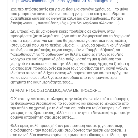
:
https://www.iefimerida.gr/…/hristoygenna-2019-enallages-fot…
).
Στις περιπτώσεις αυτές και για να είσαι μια σταγόνα χρήσιμος..., το μόνο
που μπορείς να κάνεις, είναι να πεις τη γνώμη σου και η οποιαδήποτε
αντεπιθετική διάθεση ας αφήνεται καλύτερα στο περιθώριο... Κριτική
άποψη «ναι»…, αντεπιθέσεις «όχι» (και δεν ωφελούν άλλωστε…!!).
Δεν μπορεί κανείς να χρεώνει κακές προθέσεις σε κανέναν, όταν
προσφέρεται (με τα λεφτά του...) για κάτι το διαφορετικό και το ξεχωριστό
από τα τετριμμένα, για κάτι που θα χαροποιεί γιορταστικά τους πολίτες
(στον βαθμό που θα το πετύχει βέβαια...)... Σίγουρα όμως, η κοινή γνώμη
και άνθρωποι με άποψη, συχνά επιχειρούν να "συμβουλέψουν", να
"κατευθύνουν", να "διορθώνουν" αν θέλετε, κάποιες επιλογές του/της
χορηγού και εκεί σημαντικό ρόλο παίζουν από τη μια η διάθεση του
χορηγού να ακούσει και από την άλλη της Δημοτικής Αρχής να ζητήσει ή
να αποδεχθεί προσαρμογές και όλοι τους να σέβονται την κοινή γνώμη,
ιδιαίτερα όταν αυτή δείχνει έντονη «δυσαρέσκεια» για κάποια πράγματα
και ας είναι ίσως πολύ λιγότερο σπουδαία από τα σημαντικότερα
ζητήματα της καθημερινότητας τους...
ΑΠΑΡΑΙΤΗΤΟΣ Ο ΣΤΟΛΙΣΜΟΣ, ΑΛΛΑ ΜΕ ΠΡΟΣΟΧΗ….
Ο Χριστουγεννιάτικος στολισμός στην πόλη όντως είναι κάτι το όμορφο,
το ψυχολογικά θεραπευτικό, το τουριστικό και κυρίως το ξεχωριστό από
την υπόλοιπη χρονιά, με τη δική του σημασία και τα βαθύτερα μηνύματα
για εμάς τους Χριστιανούς, αλλά και μια αναγκαία διεγερτική «εμπορική»
ορμόνη απαραίτητη στις μέρες αυτές..…
Θέλει όμως πολύ προσοχή όταν μια πρόταση «αστικής γιορταστικής
διακόσμησης» την προτείνουμε (σερβίροντας την αρέσει δεν αρέσει…)
από έναν ή δύο αναγνωρισμένους «φωτιστές» ειδικούς του είδους, την