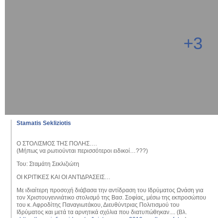
+3
Stamatis Sekliziotis
Ο ΣΤΟΛΙΣΜΟΣ ΤΗΣ ΠΟΛΗΣ….
(Μήπως να ρωτιούνται περισσότεροι ειδικοί…???)
Του: Σταμάτη Σεκλιζιώτη
ΟΙ ΚΡΙΤΙΚΕΣ ΚΑΙ ΟΙ ΑΝΤΙΔΡΑΣΕΙΣ…
Με ιδιαίτερη προσοχή διάβασα την αντίδραση του Ιδρύματος Ωνάση για
τον Χριστουγεννιάτικο στολισμό της Βασ. Σοφίας, μέσω της εκπροσώπου
του κ. Αφροδίτης Παναγιωτάκου, Διευθύντριας Πολιτισμού του
Ιδρύματος και μετά τα αρνητικά σχόλια που διατυπώθηκαν.... (Βλ.