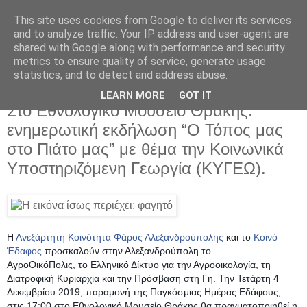
This site uses cookies from Google to deliver its services
and to analyze traffic. Your IP address and user-agent are
shared with Google along with performance and security
metrics to ensure quality of service, generate usage
statistics, and to detect and address abuse.
LEARN MORE
GOT IT
Τετάρτη 4 Δεκεμβρίου 2019
Στο Εθνολογικό Μουσείο Θράκης:
ενημερωτική εκδήλωση “Ο Τόπος μας
στο Πιάτο μας” με θέμα την Κοινωνικά
Υποστηριζόμενη Γεωργία (ΚΥΓΕΩ).
Η 
Ανεξάρτητη Κοινότητα Φάρος Αλεξανδρούπολης
 και το 
Κοινό 
Έδαφος
 προσκαλούν στην Αλεξανδρούπολη το
ΑγροΟικόΠολις, το Ελληνικό Δίκτυο για την Αγροοικολογία, τη 
Διατροφική Κυριαρχία και την Πρόσβαση στη Γη. Την Τετάρτη 4 
Δεκεμβρίου 2019, παραμονή της Παγκόσμιας Ημέρας Εδάφους, 
στις 17:00 στο Εθνολογικό Μουσείο Θράκης θα πραγματοποιηθεί η 