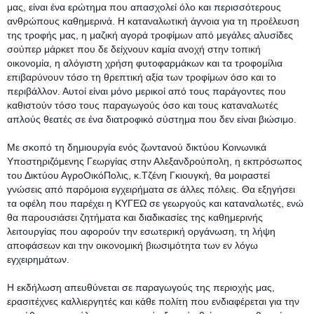
μας, είναι ένα ερώτημα που απασχολεί όλο και περισσότερους 
ανθρώπους καθημερινά. Η καταναλωτική άγνοια για τη προέλευση 
της τροφής μας, η μαζική αγορά τροφίμων από μεγάλες αλυσίδες 
σούπερ μάρκετ που δε δείχνουν καμία ανοχή στην τοπική 
οικονομία, η αλόγιστη χρήση φυτοφαρμάκων και τα τροφομίλια 
επιβαρύνουν τόσο τη θρεπτική αξία των τροφίμων όσο και το 
περιβάλλον. Αυτοί είναι μόνο μερικοί από τους παράγοντες που 
καθιστούν τόσο τους παραγωγούς όσο και τους καταναλωτές 
απλούς θεατές σε ένα διατροφικό σύστημα που δεν είναι βιώσιμο.
Με σκοπό τη δημιουργία ενός ζωντανού δικτύου Κοινωνικά 
Υποστηριζόμενης Γεωργίας στην Αλεξανδρούπολη, η εκπρόσωπος 
του Δικτύου ΑγροΟικόΠολις, κ.Τζένη Γκιουγκή, θα μοιραστεί 
γνώσεις από παρόμοια εγχειρήματα σε άλλες πόλεις. Θα εξηγήσει 
τα οφέλη που παρέχει η ΚΥΓΕΩ σε γεωργούς και καταναλωτές, ενώ 
θα παρουσιάσει ζητήματα και διαδικασίες της καθημερινής 
λειτουργίας που αφορούν την εσωτερική οργάνωση, τη λήψη 
αποφάσεων και την οικονομική βιωσιμότητα των εν λόγω 
εγχειρημάτων. 
Η εκδήλωση απευθύνεται σε παραγωγούς της περιοχής μας, 
ερασιτέχνες καλλιεργητές και κάθε πολίτη που ενδιαφέρεται για την 