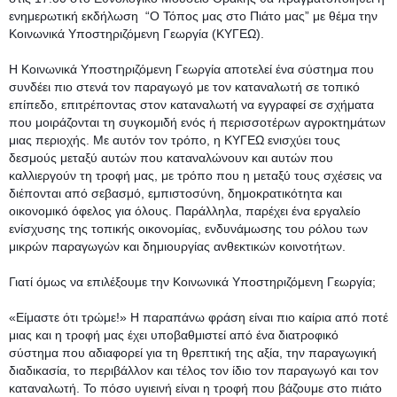
ενημερωτική εκδήλωση  “Ο Τόπος μας στο Πιάτο μας” με θέμα την 
Κοινωνικά Υποστηριζόμενη Γεωργία (ΚΥΓΕΩ). 
Η Κοινωνικά Υποστηριζόμενη Γεωργία αποτελεί ένα σύστημα που 
συνδέει πιο στενά τον παραγωγό με τον καταναλωτή σε τοπικό 
επίπεδο, επιτρέποντας στον καταναλωτή να εγγραφεί σε σχήματα 
που μοιράζονται τη συγκομιδή ενός ή περισσοτέρων αγροκτημάτων 
μιας περιοχής. Με αυτόν τον τρόπο, η ΚΥΓΕΩ ενισχύει τους 
δεσμούς μεταξύ αυτών που καταναλώνουν και αυτών που 
καλλιεργούν τη τροφή μας, με τρόπο που η μεταξύ τους σχέσεις να 
διέπονται από σεβασμό, εμπιστοσύνη, δημοκρατικότητα και 
οικονομικό όφελος για όλους. Παράλληλα, παρέχει ένα εργαλείο 
ενίσχυσης της τοπικής οικονομίας, ενδυνάμωσης του ρόλου των 
μικρών παραγωγών και δημιουργίας ανθεκτικών κοινοτήτων.
Γιατί όμως να επιλέξουμε την Κοινωνικά Υποστηριζόμενη Γεωργία;
«Είμαστε ότι τρώμε!» Η παραπάνω φράση είναι πιο καίρια από ποτέ 
μιας και η τροφή μας έχει υποβαθμιστεί από ένα διατροφικό 
σύστημα που αδιαφορεί για τη θρεπτική της αξία, την παραγωγική 
διαδικασία, το περιβάλλον και τέλος τον ίδιο τον παραγωγό και τον 
καταναλωτή. Το πόσο υγιεινή είναι η τροφή που βάζουμε στο πιάτο 