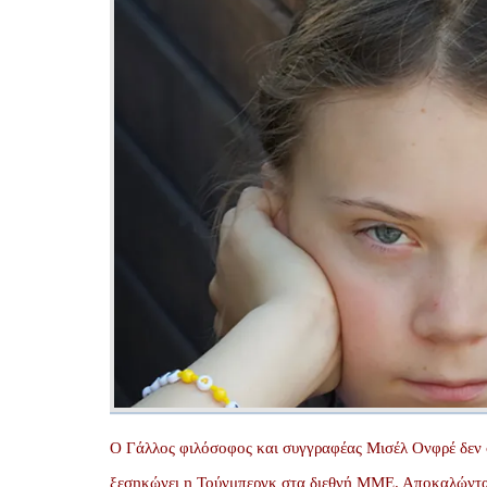
Ο Γάλλος φιλόσοφος και συγγραφέας Μισέλ Ονφρέ δεν 
ξεσηκώνει η Τούνμπεργκ στα διεθνή ΜΜΕ. Αποκαλώντα