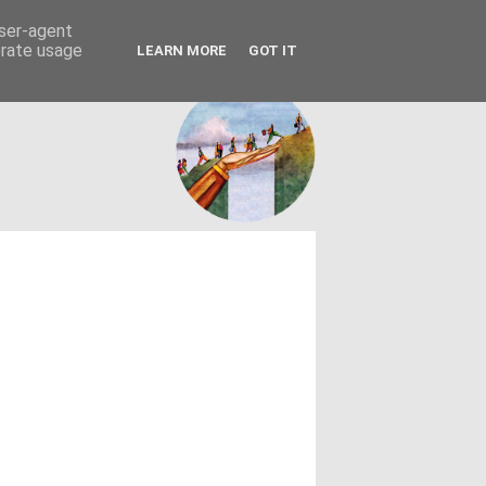
FACEBOOK
ΤΑΥΤΟΤΗΤΑ
user-agent
erate usage
LEARN MORE
GOT IT
εων θεσμών - κοινωνίας