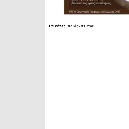
Ετικέτες:
ποιόςκάτιπου