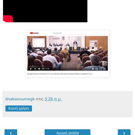
tinakanoumegk
στις
3:26 π.μ.
Κοινή χρήση
‹
›
Αρχική σελίδα