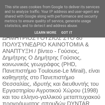
This site uses cookies from Google to deliver its services
and to analyze traffic. Your IP address and user-agent are
shared with Google along with performance and security
metrics to ensure quality of service, generate usage
statistics, and to detect and address abuse.
LEARN MORE
GOT IT
Τρίτη 18 Δεκεμβρίου 2018
ΔΗΜΗΤΡΙΟΣ ΓΟΥΣΙΟΣ ΣΤΟ 8ο
ΠΟΛΥΣΥΝΕΔΡΙΟ ΚΑΙΝΟΤΟΜΙΑ &
ΑΝΑΠΤΥΞΗ / βίντεο - Γούσιος,
Δημήτρης Ο Δημήτρης Γούσιος,
κοινωνικός γεωγράφος (ΡΗD,
Πανεπιστήμιο Τoulouse-Le Mirail), είναι
καθηγητής στο Πανεπιστήμιο
Θεσσαλίας, ιδρυτής και διευθυντής του
Εργαστηρίου Αγροτικού Χώρου (1998)
και του ελληνο-γαλλικού μεταπτυχιακού
προγράμματος σπουδών DYNTAR