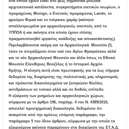
στα οποία έχουν έλθει στο φως
σημαντικά μινωικά
αρχιτεκτονικά κατάλοιπα
, συγκροτήματα
ενετικών νεωρίων, ο
προμαχώνας Μοnigo, o Ενετικός προμαχώνας Lando, το
φρούριο Φιρκά και το τούρκικο χαμάμ
(ακίνητα
απαλλοτριωμένα για αρχαιολογικούς σκοπούς από το
ΥΠΠΟΑ ή και ακίνητα στα οποία έχουν επίσης
πραγματοποιηθεί εργασίες ανάδειξης και αποκατάστασης).
Περιλαμβάνονται ακόμη και
τα Αρχαιολογικά Μουσεία
(!),
τόσο το στεγαζόμενο στον ναό του Αγίου Φραγκίσκου αλλά
και το νέο Αρχαιολογικό Μουσείο και άλλα όπως
το Εθνικό
Μουσείο Ελευθέριος Βενιζέλος
ή το
Ιστορικό Αρχείο
Κρήτης.
Η κίνηση αυτή είναι πρωτοφανής για τα έως σήμερα
δεδομένα της διαχείρισης της πολιτιστικής μας κληρονομιάς
και πρόκειται δικαιολογημένα να ξεσηκώσει θύελλες
αντιδράσεων σε τοπικό αλλά και σε διεθνές επίπεδο.
Η εξαίρεση των μνημείων και αρχαιολογικών χώρων,
σύμφωνα με το άρθρο 196, παράγρ. 4 του Ν. 4389/2016,
αποτελεί προσχηματική δικαιολογία, δεδομένου ότι
αναιρείται από την αμέσως επόμενη παράγραφο, την
παράγραφο 5 του ίδιου άρθρου, σύμφωνα με την οποία τα
εξαιρούμενα ακίνητα παραμένουν στη διαχείριση της ΕΤ.Α.Δ.