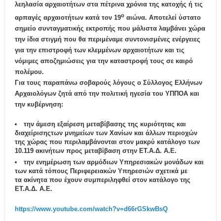
λεηλασία αρχαιοτήτων στα πέτρινα χρόνια της κατοχής ή τις
ο
αρπαγές αρχαιοτήτων κατά τον 19
αιώνα. Αποτελεί ύστατο
σημείο συνταγματικής εκτροπής που μάλιστα λαμβάνει χώρα
την ίδια στιγμή που θα περιμέναμε συντονισμένες ενέργειες
για την επιστροφή των κλεμμένων αρχαιοτήτων και τις
νόμιμες αποζημιώσεις για την καταστροφή τους σε καιρό
πολέμου.
Για τους παραπάνω σοβαρούς λόγους ο Σύλλογος Ελλήνων
Αρχαιολόγων ζητά από την πολιτική ηγεσία του ΥΠΠΟΑ και
την κυβέρνηση:
την
άμεση εξαίρεση μεταβίβασης της κυριότητας και
διαχείρισης
των μνημείων των Χανίων και άλλων περιοχών
της χώρας που περιλαμβάνονται στον μακρύ κατάλογο των
10.119 ακινήτων προς μεταβίβαση στην ΕΤ.Α.Δ. Α.Ε.
την ενημέρωση
των αρμόδιων Υπηρεσιακών μονάδων και
των κατά τόπους Περιφερειακών Υπηρεσιών σχετικά με
τα
ακίνητα
που έχουν συμπεριληφθεί στον κατάλογο της
ΕΤ.Α.Δ. Α.Ε.
https://www.youtube.com/watch?v=d66rGSkwBsQ