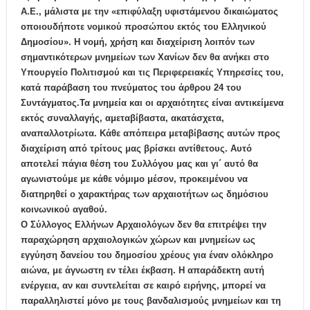
Α.Ε., μάλιστα με την «επιφύλαξη υφιστάμενου δικαιώματος
οποιουδήποτε νομικού προσώπου εκτός του Ελληνικού
Δημοσίου». Η νομή, χρήση και διαχείριση λοιπόν των
σημαντικότερων μνημείων των Χανίων δεν θα ανήκει στο
Υπουργείο Πολιτισμού και τις Περιφερειακές Υπηρεσίες του,
κατά παράβαση του πνεύματος του άρθρου 24 του
Συντάγματος.
Τα μνημεία και οι αρχαιότητες είναι αντικείμενα
εκτός συναλλαγής, αμεταβίβαστα, ακατάσχετα,
αναπαλλοτρίωτα
. Κάθε απόπειρα μεταβίβασης αυτών προς
διαχείριση από τρίτους μας βρίσκει αντίθετους. Αυτό
αποτελεί πάγια θέση του Συλλόγου μας και γι΄ αυτό θα
αγωνιστούμε με κάθε νόμιμο μέσον, προκειμένου να
διατηρηθεί ο χαρακτήρας των αρχαιοτήτων ως δημόσιου
κοινωνικού αγαθού.
Ο Σύλλογος Ελλήνων Αρχαιολόγων δεν θα επιτρέψει την
παραχώρηση αρχαιολογικών χώρων και μνημείων ως
εγγύηση δανείου του δημοσίου χρέους για έναν ολόκληρο
αιώνα, με άγνωστη εν τέλει έκβαση. Η απαράδεκτη αυτή
ενέργεια, αν και συντελείται σε καιρό ειρήνης, μπορεί να
παραλληλιστεί μόνο με τους βανδαλισμούς μνημείων και τη