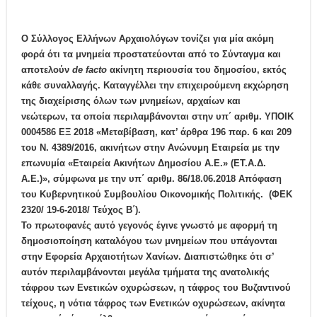
O Σύλλογος Ελλήνων Αρχαιολόγων τονίζει για μία ακόμη
φορά
ότι τα μνημεία προστατεύονται από το Σύνταγμα και
αποτελούν
de
facto
ακίνητη περιουσία του δημοσίου, εκτός
κάθε συναλλαγής. Καταγγέλλει την επιχειρούμενη εκχώρηση
της διαχείρισης όλων των μνημείων, αρχαίων και
νεώτερων,
τα οποία περιλαμβάνονται στην υπ΄ αριθμ. ΥΠΟΙΚ
0004586 ΕΞ 2018 «Μεταβίβαση, κατ’ άρθρα 196 παρ. 6 και 209
του Ν. 4389/2016, ακινήτων στην Ανώνυμη Εταιρεία με την
επωνυμία «Εταιρεία Ακινήτων Δημοσίου Α.Ε.» (ΕΤ.Α.Δ.
Α.Ε.)», σύμφωνα με την υπ΄ αριθμ. 86/18.06.2018 Απόφαση
του Κυβερνητικού Συμβουλίου Οικονομικής Πολιτικής. (ΦΕΚ
2320/ 19-6-2018/ Τεύχος Β΄).
Το πρωτοφανές αυτό γεγονός έγινε γνωστό με αφορμή τη
δημοσιοποίηση καταλόγου των μνημείων που υπάγονται
στην Εφορεία Αρχαιοτήτων Χανίων. Διαπιστώθηκε ότι σ’
αυτόν περιλαμβάνονται
μεγάλα τμήματα της ανατολικής
τάφρου των Ενετικών οχυρώσεων, η τάφρος του Βυζαντινού
τείχους
,
η νότια τάφρος των Ενετικών οχυρώσεων,
ακίνητα