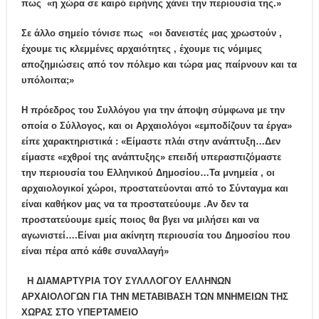
πως «η χώρα σε καιρό ειρήνης χάνει την περιουσία της.»
Σε άλλο σημείο τόνισε πως «οι δανειστές μας χρωστούν ,
έχουμε τις κλεμμένες αρχαιότητες , έχουμε τις νόμιμες
αποζημιώσεις από τον πόλεμο και τώρα μας παίρνουν και τα
υπόλοιπα;»
Η πρόεδρος του Συλλόγου για την άποψη σύμφωνα με την
οποία ο Σύλλογος, και οι Αρχαιολόγοι «εμποδίζουν τα έργα»
είπε χαρακτηριστικά : «Είμαστε πλάι στην ανάπτυξη…Δεν
είμαστε «εχθροί της ανάπτυξης» επειδή υπερασπιζόμαστε
την περιουσία του Ελληνικού Δημοσίου…Τα μνημεία , οι
αρχαιολογικοί χώροι, προστατεύονται από το Σύνταγμα και
είναι καθήκον μας να τα προστατεύουμε .Αν δεν τα
προστατεύουμε εμείς ποιος θα βγει να μιλήσει και να
αγωνιστεί….Είναι μια ακίνητη περιουσία του Δημοσίου που
είναι πέρα από κάθε συναλλαγή»
Η ΔΙΑΜΑΡΤΥΡΙΑ ΤΟΥ ΣΥΛΛΛΟΓΟΥ ΕΛΛΗΝΩΝ
ΑΡΧΑΙΟΛΟΓΩΝ ΓΙΑ ΤΗΝ ΜΕΤΑΒΙΒΑΣΗ ΤΩΝ ΜΝΗΜΕΙΩΝ ΤΗΣ
ΧΩΡΑΣ ΣΤΟ ΥΠΕΡΤΑΜΕΙΟ