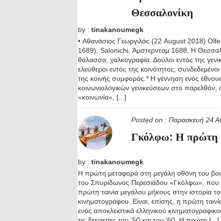
Θεσσαλονίκη
by :
tinakanoumegk
• Αθανάσιος Γεωργιλάς (22 August 2018) Olfe
1689), Salonichi, Άμστερνταμ 1688, Η Θεσσα
θάλασσα, χαλκογραφία. Δούλοι εντός της γενι
ελεύθεροι εντός της κοινότητος, συνδεδεμένοι
της κοινής συμφοράς.* Η γέννηση ενός έθνο
κοινωνιολογικών γενικεύσεων στο παρελθόν, 
«κοινωνία», [...]
Posted on :
Παρασκευή 24 Α
Γκόλφω: Η πρώτη ε
by :
tinakanoumegk
Η πρώτη μεταφορά στη μεγάλη οθόνη του βο
του Σπυρίδωνος Περεσιάδου «Γκόλφω», που α
πρώτη ταινία μεγάλου μήκους στην ιστορία το
κινηματογράφου. Είναι, επίσης, η πρώτη ταιν
ενός αποκλειστικά ελληνικού κινηματογραφικο
τις δεκαετίες του '50 και του '60. Η πρώτη [...]