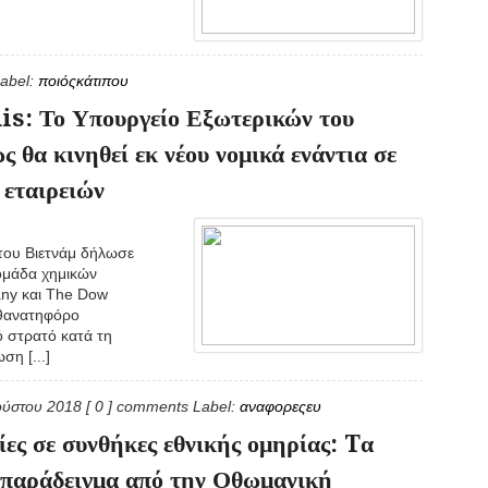
abel:
ποιόςκάτιπου
s: Το Υπουργείο Εξωτερικών του
 θα κινηθεί εκ νέου νομικά ενάντια σε
 εταιρειών
του Βιετνάμ δήλωσε
 ομάδα χημικών
any και The Dow
 θανατηφόρο
ό στρατό κατά τη
ση [...]
ούστου 2018
[ 0 ] comments
Label:
αναφορεςευ
ίες σε συνθήκες εθνικής ομηρίας: Tα
 παράδειγμα από την Οθωμανική