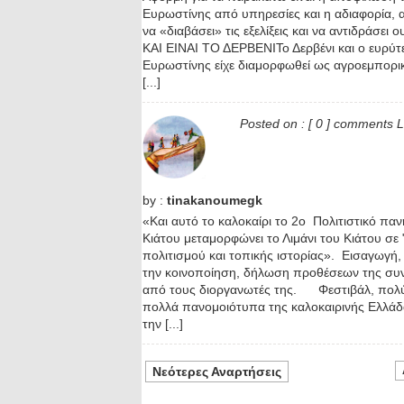
Ευρωστίνης από υπηρεσίες και η αδιαφορία, 
να «διαβάσει» τις εξελίξεις και να αντιδράσει 
ΚΑΙ ΕΙΝΑΙ ΤΟ ΔΕΡΒΕΝΙΤο Δερβένι και ο ευρύτ
Ευρωστίνης είχε διαμορφωθεί ως αγροεμπορικ
[...]
Posted on :
[ 0 ] comments
L
by :
tinakanoumegk
«Και αυτό το καλοκαίρι το 2ο Πολιτιστικό παν
Κιάτου μεταμορφώνει το Λιμάνι του Κιάτου σε
πολιτισμού και τοπικής ιστορίας». Εισαγωγ
την κοινοποίηση, δήλωση προθέσεων της συν
από τους διοργανωτές της. Φεστιβάλ, πολύ
πολλά πανομοιότυπα της καλοκαιρινής Ελλά
την [...]
Νεότερες Αναρτήσεις