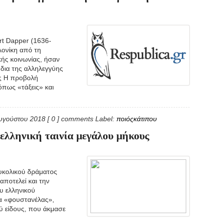
rt Dapper (1636-
λονίκη από τη
κής κοινωνίας, ήσαν
 δια της αλληλεγγύης
υς Η προβολή
όπως «τάξεις» και
υγούστου 2018
[ 0 ] comments
Label:
ποιόςκάτιπου
λληνική ταινία μεγάλου μήκους
υκολικού δράματος
ποτελεί και την
υ ελληνικού
ία «φουστανέλας»,
ύ είδους, που άκμασε