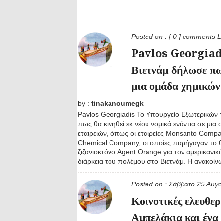
Posted on :
[ 0 ] comments
L
Pavlos Georgiadi
Βιετνάμ δήλωσε πως
μια ομάδα χημικών
by :
tinakanoumegk
Pavlos Georgiadis Το Υπουργείο Εξωτερικών 
πως θα κινηθεί εκ νέου νομικά ενάντια σε μια
εταιρειών, όπως οι εταιρείες Monsanto Comp
Chemical Company, οι οποίες παρήγαγαν το
ζιζανιοκτόνο Agent Orange για τον αμερικανικ
διάρκεια του πολέμου στο Βιετνάμ. Η ανακοίνω
Posted on :
Σάββατο 25 Αυγ
Κοινοτικές ελευθερ
Αμπελάκια και ένα