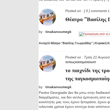
Posted on :
[ 0 ] comments
L
Θέατρο "Βασίλης 
by :
tinakanoumegk
Ανοιχτό Θέατρο "Βασίλης Γεωργιάδης" | Κυριακή Κυ
Posted on :
Τρίτη 21 Αυγού
τοπωςκαιτομεταsum
το παιχνίδι της τρο
της παγκοσμιοποίη
by :
tinakanoumegk
Pavlos Georgiadis Δεν θα μπω στην διαδικασ
διαγγέλματος, και δεν αντλώ έμπνευση από κα
κοινότητές μας τους έχουν ξεπεράσει, έχουν φ
τελευταία χρόνια έχουν επιτύχει έναν απίστευ