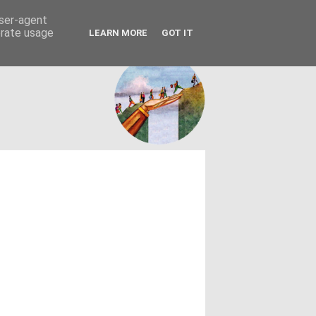
FACEBOOK
ΤΑΥΤΟΤΗΤΑ
user-agent
erate usage
LEARN MORE
GOT IT
εων θεσμών - κοινωνίας