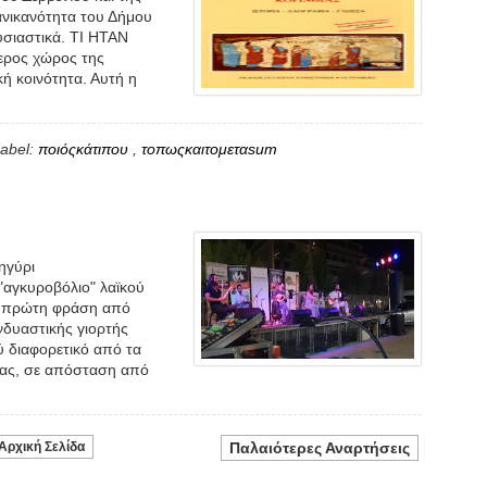
ανικανότητα του Δήμου
ουσιαστικά. ΤΙ ΗΤΑΝ
ερος χώρος της
ή κοινότητα. Αυτή η
abel:
ποιόςκάτιπου
,
τοπωςκαιτομεταsum
ηγύρι
 "αγκυροβόλιο" λαϊκού
ή, πρώτη φράση από
δυαστικής γιορτής
 διαφορετικό από τα
δας, σε απόσταση από
Αρχική Σελίδα
Παλαιότερες Αναρτήσεις