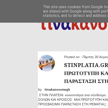
ΑΡΧΙΚΗ
ΠΟΙΟΣ ΤΙ ΠΟΥ
ΠΡΟΣ ΤΟ ΔΕΙΝ
This site uses cookies from Google to 
are shared with Google along with per
δημιουργία / εδαφικές, ανθρωπολογικές ρ
ΕΠΙΚΟΙΝΩΝΙΑ
statistics, and to detect and address 
Posted on :
Πέμπτη 30 Αυγο
STINPLATIA.GR
ΠΡΩΤΟΤΥΠΗ ΚΑ
ΠΑΡΑΣΤΑΣΗ ΣΤΗ
by :
tinakanoumegk
ΣΤΗΝ ΠΛΑΤΕΙΑ: κοινοποίησε ένα σύνδεσμο.
ΣΟΛΩΝ ΚΑΙ ΚΡΟΙΣΟΣ: ΜΙΑ ΠΡΩΤΟΤΥΠΗ ΚΑ
ΠΡΟΣΒΑΣΙΜΗ ΠΑΡΑΣΤΑΣΗ ΣΤΗ ΡΕΜΑΤΙΑ [...