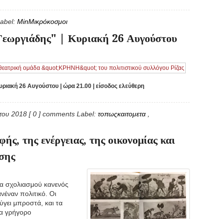
abel:
MinΜικρόκοσμοι
Γεωργιάδης" | Κυριακή 26 Αυγούστου
ριακή 26 Αυγούστου | ώρα 21.00 | είσοδος ελεύθερη
στου 2018
[ 0 ] comments
Label:
τοπωςκαιτομετα
,
φής, της ενέργειας, της οικονομίας και
σης
ία σχολιασμού κανενός
νέναν πολιτικό. Οι
ύγει μπροστά, και τα
τα γρήγορο