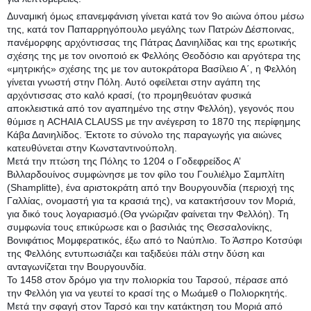
Δυναμική όμως επανεμφάνιση γίνεται κατά τον 9ο αιώνα όπου μέσω
της, κατά τον Παπαρρηγόπουλο μεγάλης των Πατρών Δέσποινας,
πανέμορφης αρχόντισσας της Πάτρας Δανιηλίδας και της ερωτικής
σχέσης της με τον οινοποιό εκ Φελλόης Θεοδόσιο και αργότερα της
«μητρικής» σχέσης της με τον αυτοκράτορα Βασίλειο Α΄, η Φελλόη
γίνεται γνωστή στην Πόλη. Αυτό οφείλεται στην αγάπη της
αρχόντισσας στο καλό κρασί, (το προμηθευόταν φυσικά
αποκλειστικά από τον αγαπημένο της στην Φελλόη), γεγονός που
θύμισε η ACHAIA CLAUSS με την ανέγερση το 1870 της περίφημης
Κάβα Δανιηλίδος. Έκτοτε το σύνολο της παραγωγής για αιώνες
κατευθύνεται στην Κωνσταντινούπολη.
Μετά την πτώση της Πόλης το 1204 ο Γοδεφρείδος Α’
Βιλλαρδουίνος συμφώνησε με τον φίλο του Γουλιέλμο Σαμπλίτη
(Shamplitte), ένα αριστοκράτη από την Βουργουνδία (περιοχή της
Γαλλίας, ονομαστή για τα κρασιά της), να κατακτήσουν τον Μοριά,
για δικό τους λογαριασμό.(Θα γνώριζαν φαίνεται την Φελλόη). Τη
συμφωνία τους επικύρωσε και ο βασιλιάς της Θεσσαλονίκης,
Βονιφάτιος Μομφερατικός, έξω από το Ναύπλιο. Το Άσπρο Κοτσύφι
της Φελλόης εντυπωσιάζει και ταξιδεύει πάλι στην δύση και
ανταγωνίζεται την Βουργουνδία.
Το 1458 στον δρόμο για την πολιορκία του Ταρσού, πέρασε από
την Φελλόη για να γευτεί το κρασί της ο Μωάμεθ ο Πολιορκητής.
Μετά την σφαγή στον Ταρσό και την κατάκτηση του Μοριά από