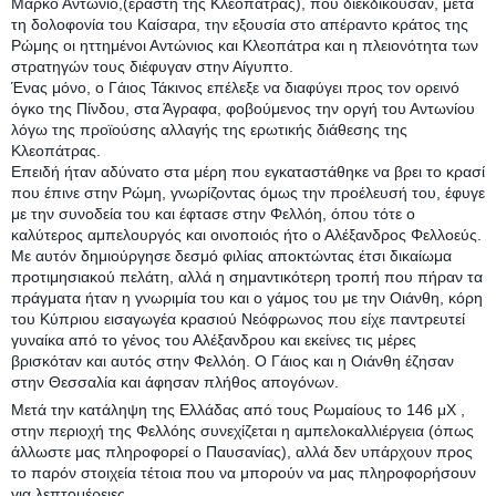
Μάρκο Αντώνιο,(εραστή της Κλεοπάτρας), που διεκδικούσαν, μετά
τη δολοφονία του Καίσαρα, την εξουσία στο απέραντο κράτος της
Ρώμης οι ηττημένοι Αντώνιος και Κλεοπάτρα και η πλειονότητα των
στρατηγών τους διέφυγαν στην Αίγυπτο.
Ένας μόνο, ο Γάιος Τάκινος επέλεξε να διαφύγει προς τον ορεινό
όγκο της Πίνδου, στα Άγραφα, φοβούμενος την οργή του Αντωνίου
λόγω της προϊούσης αλλαγής της ερωτικής διάθεσης της
Κλεοπάτρας.
Επειδή ήταν αδύνατο στα μέρη που εγκαταστάθηκε να βρει το κρασί
που έπινε στην Ρώμη, γνωρίζοντας όμως την προέλευσή του, έφυγε
με την συνοδεία του και έφτασε στην Φελλόη, όπου τότε ο
καλύτερος αμπελουργός και οινοποιός ήτο ο Αλέξανδρος Φελλοεύς.
Με αυτόν δημιούργησε δεσμό φιλίας αποκτώντας έτσι δικαίωμα
προτιμησιακού πελάτη, αλλά η σημαντικότερη τροπή που πήραν τα
πράγματα ήταν η γνωριμία του και ο γάμος του με την Οιάνθη, κόρη
του Κύπριου εισαγωγέα κρασιού Νεόφρωνος που είχε παντρευτεί
γυναίκα από το γένος του Αλέξανδρου και εκείνες τις μέρες
βρισκόταν και αυτός στην Φελλόη. Ο Γάιος και η Οιάνθη έζησαν
στην Θεσσαλία και άφησαν πλήθος απογόνων.
Μετά την κατάληψη της Ελλάδας από τους Ρωμαίους το 146 μΧ ,
στην περιοχή της Φελλόης συνεχίζεται η αμπελοκαλλιέργεια (όπως
άλλωστε μας πληροφορεί ο Παυσανίας), αλλά δεν υπάρχουν προς
το παρόν στοιχεία τέτοια που να μπορούν να μας πληροφορήσουν
για λεπτομέρειες.