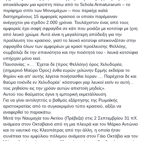
αποκάλυψαν μια κρύπτη πίσω από το Schola Armaturarum – το
περίφημο σπίτι των Μονομάχων – που περιείχε καλά
διατηρημένους 15 αμφορείς κρασιού οι οποίοι παρέμειναν
ανέγγιχτοι για σχεδόν 2.000 χρόνια. Τουλάχιστον ένας από τους
αμφορείς έχει σαφή σφραγίδα σε κάτι που μοιάζει με κοτσύφι με ίχνη
από λευκό χρώμα. Αυτό είναι η μεγαλύτερη απόδειξη για την
προέλευση του κρασιού, γιατί το λευκό κοτσύφι απεικονιζόταν στην
σφραγίδα όλων των αμφορέων με κρασί προέλευσης Φελλόης,
συμβόλιζε δε την σπανιότητα και την ποιότητά του - λευκά κοτσύφια
υπήρχαν μόνο εκεί.
Παυσανίας: «… ΄Εχεται δε (προς Φελλόην) όρος Χελυδορέα,
(σημερινό Μαύρο Όρος) ένθα ευρών χελώνην Ερμής εκδείραι το
θηρίον και απ' αυτής λέγεται ποιήσασθαι λύραν..... Παρέχεται δε και
θαύμα τοιόνδε εν Χελυδορέα΄ κόσσυφοι γαρ λευκοί εισίν εν αυτή...
τοις ρηθείσιν εις την χρόαν αυτών απιστοίη μηδείς».
Αυτού του θαύματος έγινε η εμπορική εκμετάλλευση.
Για να γίνει αντιληπτός ο βαθμός εξάρτησης της Ρωμαϊκής
αριστοκρατίας από το συγκεκριμένο τύπο κρασιού, αξίζει να
αναφερθεί το παρακάτω.
Μετά την Ναυμαχία του Ακτίου (Πρέβεζα) στις 2 Σεπτεμβρίου 31 πΧ.
ανάμεσα στον Οκταβιανό από τη μια πλευρά και τον Μάρκο Αντώνιο
και το ναυτικό της Κλεοπάτρας από την άλλη, η οποία ήταν
συνέπεια του εμφύλιου πόλεμου ανάμεσα στον Γάιο Οκτάβιο και τον