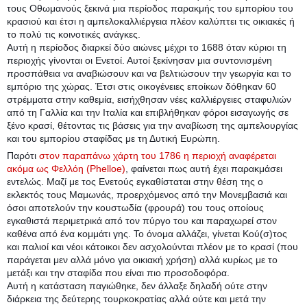
τους Οθωμανούς ξεκινά μια περίοδος παρακμής του εμπορίου του
κρασιού και έτσι η αμπελοκαλλιέργεια πλέον καλύπτει τις οικιακές ή
το πολύ τις κοινοτικές ανάγκες.
Αυτή η περίοδος διαρκεί δύο αιώνες μέχρι το 1688 όταν κύριοι τη
περιοχής γίνονται οι Ενετοί. Αυτοί ξεκίνησαν μια συντονισμένη
προσπάθεια να αναβιώσουν και να βελτιώσουν την γεωργία και το
εμπόριο της χώρας. Έτσι στις οικογένειες εποίκων δόθηκαν 60
στρέμματα στην καθεμία, εισήχθησαν νέες καλλιέργειες σταφυλιών
από τη Γαλλία και την Ιταλία και επιβλήθηκαν φόροι εισαγωγής σε
ξένο κρασί, θέτοντας τις βάσεις για την αναβίωση της αμπελουργίας
και του εμπορίου σταφίδας με τη Δυτική Ευρώπη.
Παρότι
στον παραπάνω χάρτη του 1786 η περιοχή αναφέρεται
ακόμα ως Φελλόη (Phelloe)
, φαίνεται πως αυτή έχει παρακμάσει
εντελώς. Μαζί με τος Ενετούς εγκαθίσταται στην θέση της ο
εκλεκτός τους Μαμωνάς, προερχόμενος από την Μονεμβασιά και
όσοι αποτελούν την κουστωδία (φρουρά) του τους οποίους
εγκαθιστά περιμετρικά από τον πύργο του και παραχωρεί στον
καθένα από ένα κομμάτι γης. Το όνομα αλλάζει, γίνεται Κού(σ)τος
και παλιοί και νέοι κάτοικοι δεν ασχολούνται πλέον με το κρασί (που
παράγεται μεν αλλά μόνο για οικιακή χρήση) αλλά κυρίως με το
μετάξι και την σταφίδα που είναι πιο προσοδοφόρα.
Αυτή η κατάσταση παγιώθηκε, δεν άλλαξε δηλαδή ούτε στην
διάρκεια της δεύτερης τουρκοκρατίας αλλά ούτε και μετά την