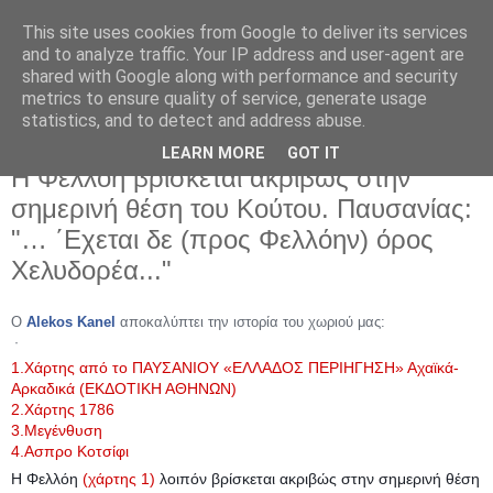
This site uses cookies from Google to deliver its services
and to analyze traffic. Your IP address and user-agent are
shared with Google along with performance and security
metrics to ensure quality of service, generate usage
statistics, and to detect and address abuse.
LEARN MORE
GOT IT
Κυριακή 25 Μαρτίου 2018
Η Φελλόη βρίσκεται ακριβώς στην
σημερινή θέση του Κούτου. Παυσανίας:
"… ΄Εχεται δε (προς Φελλόην) όρος
Χελυδορέα..."
Ο
Alekos Kanel
αποκαλύπτει την ιστορία του χωριού μας:
·
1.Χάρτης από το ΠΑΥΣΑΝΙΟΥ «ΕΛΛΑΔΟΣ ΠΕΡΙΗΓΗΣΗ» Αχαϊκά-
Αρκαδικά (ΕΚΔΟΤΙΚΗ ΑΘΗΝΩΝ)
2.Χάρτης 1786
3.Μεγένθυση
4.Ασπρο Κοτσίφι
Η Φελλόη
(χάρτης 1)
λοιπόν βρίσκεται ακριβώς στην σημερινή θέση