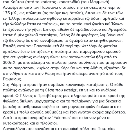
του Κούτου (από το κούστος -κουστωδία) (του Μαμμωνά).
Αναφέρεται από τον Παυσανία ο οποίος την επισκέφτηκε περί το
175 μΧ , ως πόλισμα (ας πούμε κωμόπολη), όπου «εἰ δέ τινα τῶν
ἐν Ἕλλησι πολισματίων ἀφθόνῳ καταῤῥεῖται τῷ ὕδατι, ἀριθμεῖν καὶ
τὴν Φελλόην ἔστιν ἐν τούτοις», και το οποίο «ἀεὶ ᾠκεῖτο καὶ Ἰώνων
ἔτι ἐχόντων τὴν γῆν». Επίσης «θεῶν δὲ ἱερὰ Διονύσου καὶ Ἀρτέμιδός
ἐστιν: ἡ μὲν χαλκοῦ πεποίηται, βέλος δὲ ἐκ φαρέτρας λαμβάνουσα’
τῷ Διονύσῳ δὲ ὑπὸ κινναβάρεως τὸ ἄγαλμά ἐστιν ἐπηνθισμένον».
Επειδή κατά τον Παυσανία «τὰ δὲ περὶ τὴν Φελλόην ἐς φυτείαν
ἀμπέλων ἐστὶν ἐπιτήδεια» η ποιότητα του παραγόμενου κρασιού
ήτο ασυγκρίτως ανώτερη όλων των ανταγωνιστών ήδη από το
300πΧ, με αποτέλεσμα να πωλείται μόνο σε λίγους που μπορούσαν
να το αγοράσουν, κυρίως στην Κόρινθο και στη Αθήνα, εξαγόταν δε
στην Αίγυπτο και στην Ρώμη και ήταν ιδιαίτερα αγαπητό από τους
Ρωμαίους.
Στη Ρώμη το κρασί ήταν σύμβολο κοινωνικής καταξίωσης. Ο κάθε
πολίτης ανάλογα με τη θέση που κατείχε, έπινε και το ανάλογο
κρασί. Ο Πλίνιος ο Πρεσβύτερος μας πληροφορεί ότι στο κρασί της
Φελλόης διέλυαν μαργαριτάρια και το παλαίωναν για μια δεκαετία
(επειδή το ανθρακικό ασβέστιο των μαργαριταριών διαλύεται στο
κρασί με πολύ αργούς ρυθμούς) και έτσι γινόταν ακόμα ακριβότερο.
Αυτό το κρασί ονομαζόταν “Falernus” και το έπιναν μόνο οι
αυτοκράτορες και οι πλούσιοι.
Αρχαιολόγοι που εργάζονται στη ρωμαϊκή πόλη της Πομπηίας