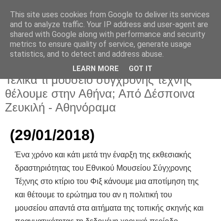
This site uses cookies from Google to deliver its services
and to analyze traffic. Your IP address and user-agent are
shared with Google along with performance and security
metrics to ensure quality of service, generate usage
statistics, and to detect and address abuse.
LEARN MORE
GOT IT
Πέμπτη 1 Φεβρουαρίου 2018
Τελικά τι μουσείο σύγχρονης τέχνης
θέλουμε στην Αθήνα; Από Δέσποινα
Ζευκιλή - Αθηνόραμα
(29/01/2018)
Ένα χρόνο και κάτι μετά την έναρξη της εκθεσιακής
δραστηριότητας του Εθνικού Μουσείου Σύγχρονης
Τέχνης στο κτίριο του Φιξ κάνουμε μια αποτίμηση της
και θέτουμε το ερώτημα του αν η πολιτική του
μουσείου απαντά στα αιτήματα της τοπικής σκηνής και