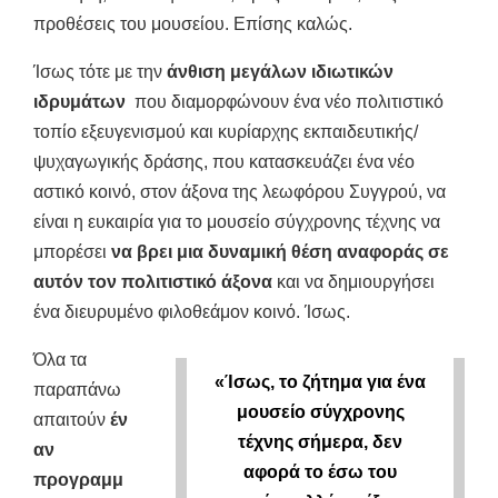
προθέσεις του μουσείου. Επίσης καλώς.
Ίσως τότε με την
άνθιση μεγάλων ιδιωτικών
ιδρυμάτων
που διαμορφώνουν ένα νέο πολιτιστικό
τοπίο εξευγενισμού και κυρίαρχης εκπαιδευτικής/
ψυχαγωγικής δράσης, που κατασκευάζει ένα νέο
αστικό κοινό, στον άξονα της λεωφόρου Συγγρού, να
είναι η ευκαιρία για το μουσείο σύγχρονης τέχνης να
μπορέσει
να βρει μια δυναμική θέση αναφοράς σε
αυτόν τον πολιτιστικό άξονα
και να δημιουργήσει
ένα διευρυμένο φιλοθεάμον κοινό. Ίσως.
Όλα τα
«Ίσως, το ζήτημα για ένα
παραπάνω
μουσείο σύγχρονης
απαιτούν
έν
τέχνης σήμερα, δεν
αν
αφορά το έσω του
προγραμμ