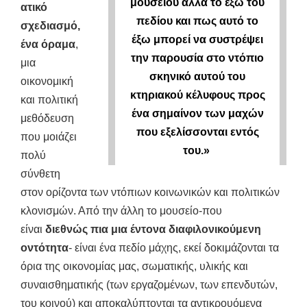
μουσείου αλλά το έξω του
ατικό
πεδίου και πως αυτό το
σχεδιασμό,
έξω μπορεί να συστρέψει
ένα όραμα
,
την παρουσία στο ντόπιο
μια
σκηνικό αυτού του
οικονομική
κτηριακού κέλυφους προς
και πολιτική
ένα σημαίνον των μαχών
μεθόδευση
που εξελίσσονται εντός
που μοιάζει
του.»
πολύ
σύνθετη
στον ορίζοντα των ντόπιων κοινωνικών και πολιτικών
κλονισμών. Από την άλλη το μουσείο-που
είναι
διεθνώς πια μια έντονα διαφιλονικούμενη
οντότητα
- είναι ένα πεδίο μάχης, εκεί δοκιμάζονται τα
όρια της οικονομίας μας, σωματικής, υλικής και
συναισθηματικής (των εργαζομένων, των επενδυτών,
του κοινού) και αποκαλύπτονται τα αντικρουόμενα