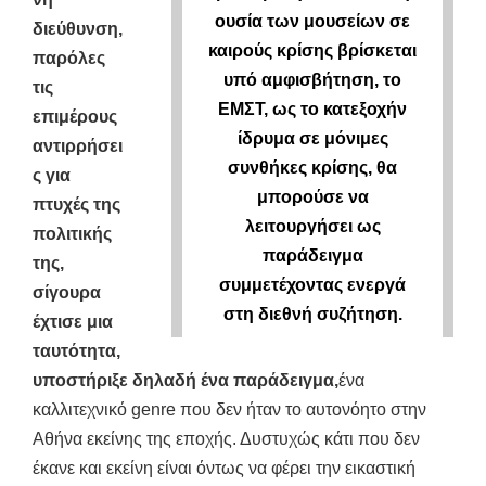
ουσία των μουσείων σε
διεύθυνση,
καιρούς κρίσης βρίσκεται
παρόλες
υπό αμφισβήτηση, το
τις
ΕΜΣΤ, ως το κατεξοχήν
επιμέρους
ίδρυμα σε μόνιμες
αντιρρήσει
συνθήκες κρίσης, θα
ς για
μπορούσε να
πτυχές της
λειτουργήσει ως
πολιτικής
παράδειγμα
της,
συμμετέχοντας ενεργά
σίγουρα
στη διεθνή συζήτηση.
έχτισε μια
ταυτότητα,
υποστήριξε δηλαδή ένα παράδειγμα,
ένα
καλλιτεχνικό genre που δεν ήταν το αυτονόητο στην
Αθήνα εκείνης της εποχής. Δυστυχώς κάτι που δεν
έκανε και εκείνη είναι όντως να φέρει την εικαστική