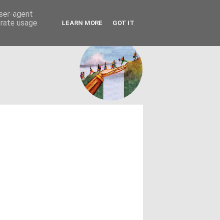
FACEBOOK
ΤΑΥΤΟΤΗΤΑ
user-agent
erate usage
LEARN MORE
GOT IT
εων θεσμών - κοινωνίας