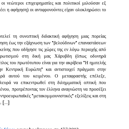
οι νεώτεροι επιχειρηματίες και πολιτικοί μιλούσαν εξ
έει η αφήγηση) οι αντιφρονούντες είχαν ολοκληρώσει το
τελεί τη συνοπτική διδακτική αφήγηση μιας πορείας
νηση έως την εξάχνωση των "βελούδινων" επαναστάσεων
κείνης που οδήγησε τις χώρες της εν λόγω περιοχής από
ηρωτισμού στη δική μας Χάρυβδη (όπως οδυνηρά
ίτλος του πρωτότυπου είναι για την ακρίβεια "Η ημιτελής
την Κεντρική Ευρώπη" και αντιστοιχεί πράγματι στην
υρά αυτού του κειμένου. Ο μεταφραστής επέλεξε,
λευρά να επικεντρωθεί στη διλημματική οπτική που
ιμένου, προτρέποντας τον έλληνα αναγνώστη να προσέξει
κεντροευρωπαϊκές "μετακομμουνιστικές" εξελίξεις και στη
[...]