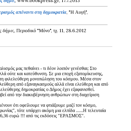
ς δήμο;
, www.bookpress.gr, 17.7.2013
ερισμός απέναντι στη δημοκρατία
, "Η Αυγή",
ς δήμο;
, Περιοδικό "Μόνο", τχ. 11, 28.6.2012