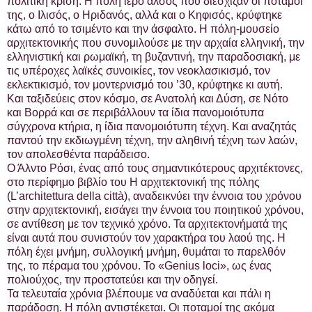
πολιτική κρίση. Η πόλη ιερό άλσος που διέσχιζαν οι ποταμοί
της, ο Ιλισός, ο Ηριδανός, αλλά και ο Κηφισός, κρύφτηκε
κάτω από το τσιμέντο και την άσφαλτο. Η πόλη-μουσείο
αρχιτεκτονικής που συνομιλούσε με την αρχαία ελληνική, την
ελληνιστική και ρωμαϊκή, τη βυζαντινή, την παραδοσιακή, με
τις υπέροχες λαϊκές συνοικίες, τον νεοκλασικισμό, τον
εκλεκτικισμό, τον μοντερνισμό του ’30, κρύφτηκε κι αυτή.
Και ταξιδεύεις στον κόσμο, σε Ανατολή και Δύση, σε Νότο
και Βορρά και σε περιβάλλουν τα ίδια πανομοιότυπα
σύγχρονα κτήρια, η ίδια πανομοιότυπη τέχνη. Και αναζητάς
παντού την εκδιωγμένη τέχνη, την αληθινή τέχνη των λαών,
τον απολεσθέντα παράδεισο.
Ο Άλντο Ρόσι, ένας από τους σημαντικότερους αρχιτέκτονες,
στο περίφημο βιβλίο του Η αρχιτεκτονική της πόλης
(L’architettura della città), αναδεικνύει την έννοια του χρόνου
στην αρχιτεκτονική, εισάγει την έννοια του ποιητικού χρόνου,
σε αντίθεση με τον τεχνικό χρόνο. Τα αρχιτεκτονήματά της
είναι αυτά που συνιστούν τον χαρακτήρα του λαού της. Η
πόλη έχει μνήμη, συλλογική μνήμη, θυμάται το παρελθόν
της, το πέραμα του χρόνου. Το «Genius loci», ως ένας
πολιούχος, την προστατεύει και την οδηγεί.
Τα τελευταία χρόνια βλέπουμε να αναδύεται και πάλι η
παράδοση. Η πόλη αντιστέκεται. Οι ποταμοί της ακόμα