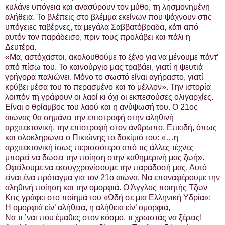
κυλάνε υπόγεια και ανασύρουν τον μύθο, τη λησμονημένη
αλήθεια. Το βλέπεις στο βλέμμα εκείνων που ψάχνουν στις
υπόγειες ταβέρνες, τα μεγάλα Σαββατόβραδα, κάτι από
αυτόν τον παράδεισο, πριν τους προλάβει και πάλι η
Δευτέρα.
«Μα, αστόχαστοι, ακολουθούμε το ξένο για να μένουμε πάντ’
από πίσω του. Το καινούργιο μας τραβάει, γιατί η ψευτιά
γρήγορα παλιώνει. Μόνο το σωστό είναι αγήραστο, γιατί
κρύβει μέσα του το περασμένο και το μέλλον». Την ιστορία
λοιπόν τη γράφουν οι λαοί κι όχι οι εκπεσούσες ολιγαρχίες.
Είναι ο θρίαμβος του λαού και η ανύψωσή του. Ο 21ος
αιώνας θα σημάνει την επιστροφή στην αληθινή
αρχιτεκτονική, την επιστροφή στον άνθρωπο. Επειδή, όπως
και ολοκληρώνει ο Πικιώνης το δοκίμιό του: «…η
αρχιτεκτονική ίσως περισσότερο από τις άλλες τέχνες
μπορεί να δώσει την ποίηση στην καθημερινή μας ζωή».
Οφείλουμε να εκσυγχρονίσουμε την παράδοσή μας. Αυτό
είναι ένα πρόταγμα για τον 21ο αιώνα. Να επαναφέρουμε την
αληθινή ποίηση και την ομορφιά. Ο Άγγλος ποιητής Τζων
Κιτς γράφει στο ποίημά του «Ωδή σε μια Ελληνική Υδρία»:
Η ομορφιά είν’ αλήθεια, η αλήθεια είν’ ομορφιά,
Να τι ’ναι που έμαθες στον κόσμο, τι χρωστάς να ξέρεις!