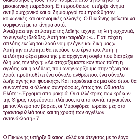
μεσαιωνική παράδοση. Επιπροσθέτως, υπήρξε κίνημα
αντιβιομηχανικό και οι δημιουργοί του προώθησαν
κοινωνικές και οικονομικές αλλαγές. Ο Πικιώνης φαίνεται να
συμφωνεί με το κίνημα αυτό.
Αναζητάει την απλότητα της λαϊκής τέχνης, τη λιτή αρχοντιά,
το ευγενές ιδεώδες. Αυτή του ταιριάζει: «…Γιατί τάχα η
απλότις εκείνη του λαού να μην έγινε και δική μας;»
Αυτή την απλότητα θα περάσει στο έργο του. Αυτή η
απλότητα φέρει μέσα της μια αρχέγονη σοφία που διατρέχει
όλη μας την τέχνη: «Δε στοχαζόμαστε καν πως τούτη η
αγνότις και η αλήθεια, που αναγνωρίζουμε στην τέχνη του
λαού, προϋποθέτει ένα σύνολο ανθρώπου, ένα σύνολο
ζωής αγνής και φυσικής». Και πορεύεται σε μια οδό όπου θα
συναντήσει κι άλλους συντρόφους, όπως τον Οδυσσέα
Ελύτη: «Έρχομαι από μακριά. Οι συλλέκτριες των κρόκων
της Θήρας πορεύονται πλάι μου, κι από κοντά, πηγαιμένες
με τον Άνεμο τον βόρειο, οι Μυροφόρες, ωραίες μες στα
τριανταφυλλιά τους και τη χρυσή των αγγέλων
αντανάκλαση».7
Ο Πικιώνης υπήρξε δίκαιος, αλλά και άτεγκτος με το έργο