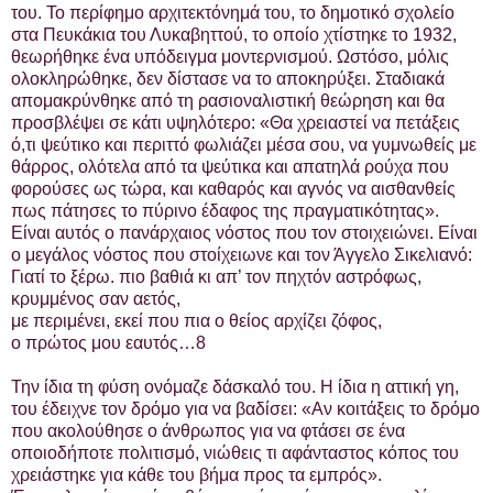
του. Το περίφημο αρχιτεκτόνημά του, το δημοτικό σχολείο
στα Πευκάκια του Λυκαβηττού, το οποίο χτίστηκε το 1932,
θεωρήθηκε ένα υπόδειγμα μοντερνισμού. Ωστόσο, μόλις
ολοκληρώθηκε, δεν δίστασε να το αποκηρύξει. Σταδιακά
απομακρύνθηκε από τη ρασιοναλιστική θεώρηση και θα
προσβλέψει σε κάτι υψηλότερο: «Θα χρειαστεί να πετάξεις
ό,τι ψεύτικο και περιττό φωλιάζει μέσα σου, να γυμνωθείς με
θάρρος, ολότελα από τα ψεύτικα και απατηλά ρούχα που
φορούσες ως τώρα, και καθαρός και αγνός να αισθανθείς
πως πάτησες το πύρινο έδαφος της πραγματικότητας».
Είναι αυτός ο πανάρχαιος νόστος που τον στοιχειώνει. Είναι
ο μεγάλος νόστος που στοίχειωνε και τον Άγγελο Σικελιανό:
Γιατί το ξέρω. πιο βαθιά κι απ’ τον πηχτόν αστρόφως,
κρυμμένος σαν αετός,
με περιμένει, εκεί που πια ο θείος αρχίζει ζόφος,
ο πρώτος μου εαυτός…8
Την ίδια τη φύση ονόμαζε δάσκαλό του. Η ίδια η αττική γη,
του έδειχνε τον δρόμο για να βαδίσει: «Αν κοιτάξεις το δρόμο
που ακολούθησε ο άνθρωπος για να φτάσει σε ένα
οποιοδήποτε πολιτισμό, νιώθεις τι αφάνταστος κόπος του
χρειάστηκε για κάθε του βήμα προς τα εμπρός».