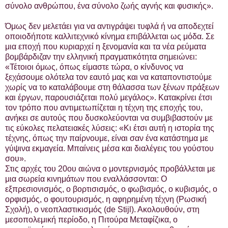
σύνολο ανθρώπου, ένα σύνολο ζωής αγνής και φυσικής».
Όμως δεν μελετάει για να αντιγράψει τυφλά ή να αποδεχτεί
οποιοδήποτε καλλιτεχνικό κίνημα επιβάλλεται ως μόδα. Σε
μια εποχή που κυριαρχεί η ξενομανία και τα νέα ρεύματα
βομβάρδιζαν την ελληνική πραγματικότητα σημειώνει:
«Τέτοιοι όμως, όπως είμαστε τώρα, ο κίνδυνος να
ξεχάσουμε ολότελα τον εαυτό μας και να καταποντιστούμε
χωρίς να το καταλάβουμε στη θάλασσα των ξένων πράξεων
και έργων, παρουσιάζεται πολύ μεγάλος». Κατακρίνει έτσι
τον τρόπο που αντιμετωπίζεται η τέχνη της εποχής του,
ανήκει σε αυτούς που δυσκολεύονται να συμβιβαστούν με
τις εύκολες πελατειακές λύσεις: «Κι έτσι αυτή η ιστορία της
τέχνης, όπως την παίρνουμε, είναι σαν ένα κατάστημα με
γύψινα εκμαγεία. Μπαίνεις μέσα και διαλέγεις του γούστου
σου».
Στις αρχές του 20ου αιώνα ο μοντερνισμός προβάλλεται με
μια σωρεία κινημάτων που εναλλάσσονται: Ο
εξπρεσιονισμός, ο βορτισισμός, ο φωβισμός, ο κυβισμός, ο
ορφισμός, ο φουτουρισμός, η αφηρημένη τέχνη (Ρωσική
Σχολή), ο νεοπλαστικισμός (de Stijl). Ακολουθούν, στη
μεσοπολεμική περίοδο, η Πιτούρα Μεταφίζικα, ο