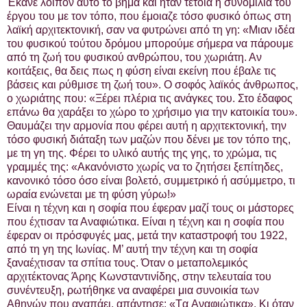
Έκανε λοιπόν αυτό το βήμα και ήταν τέτοια η συνομιλία του
έργου του με τον τόπο, που έμοιαζε τόσο φυσικό όπως στη
λαϊκή αρχιτεκτονική, σαν να φυτρώνει από τη γη: «Μιαν ιδέα
του φυσικού τούτου δρόμου μπορούμε σήμερα να πάρουμε
από τη ζωή του φυσικού ανθρώπου, του χωριάτη. Αν
κοιτάξεις, θα δεις πως η φύση είναι εκείνη που έβαλε τις
βάσεις και ρύθμισε τη ζωή του». Ο σοφός λαϊκός άνθρωπος,
ο χωριάτης που: «Ξέρει πλέρια τις ανάγκες του. Στο έδαφος
επάνω θα χαράξει το χώρο το χρήσιμο για την κατοικία του».
Θαυμάζει την αρμονία που φέρει αυτή η αρχιτεκτονική, την
τόσο φυσική διάταξη των μαζών που δένει με τον τόπο της,
με τη γη της. Φέρει το υλικό αυτής της γης, το χρώμα, τις
γραμμές της: «Ακανόνιστο χωρίς να το ζητήσει ξεπίτηδες,
κανονικό τόσο όσο είναι βολετό, συμμετρικό ή ασύμμετρο, τι
ωραία ενώνεται με τη φύση γύρω!»
Είναι η τέχνη και η σοφία που έφεραν μαζί τους οι μάστορες
που έχτισαν τα Αναφιώτικα. Είναι η τέχνη και η σοφία που
έφεραν οι πρόσφυγές μας, μετά την καταστροφή του 1922,
από τη γη της Ιωνίας. Μ’ αυτή την τέχνη και τη σοφία
ξαναέχτισαν τα σπίτια τους. Όταν ο μεταπολεμικός
αρχιτέκτονας Άρης Κωνσταντινίδης, στην τελευταία του
συνέντευξη, ρωτήθηκε να αναφέρει μια συνοικία των
Αθηνών που αγαπάει, απάντησε: «Tα Aναφιώτικα». Κι όταν