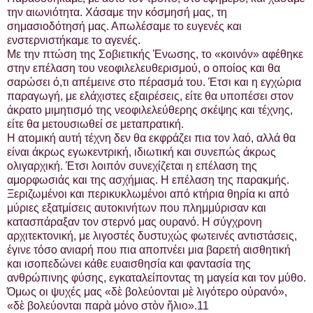
την αιωνιότητα. Χάσαμε την κόσμησή μας, τη
σημασιοδότησή μας. Απωλέσαμε το ευγενές και
ενστερνιστήκαμε το αγενές.
Με την πτώση της Σοβιετικής Ένωσης, το «κοινόν» αφέθηκε
στην επέλαση του νεοφιλελευθερισμού, ο οποίος και θα
σαρώσει ό,τι απέμεινε στο πέρασμά του. Έτσι και η εγχώρια
παραγωγή, με ελάχιστες εξαιρέσεις, είτε θα υποπέσει στον
άκρατο μιμητισμό της νεοφιλελεύθερης σκέψης και τέχνης,
είτε θα μετουσιωθεί σε μεταπρατική.
Η ατομική αυτή τέχνη δεν θα εκφράζει πια τον λαό, αλλά θα
είναι άκρως εγωκεντρική, ιδιωτική και συνεπώς άκρως
ολιγαρχική. Έτσι λοιπόν συνεχίζεται η επέλαση της
αμορφωσιάς και της ασχήμιας. Η επέλαση της παρακμής.
Ξεριζωμένοι και περικυκλωμένοι από κτήρια θηρία κι από
μύριες εξατμίσεις αυτοκινήτων που πλημμύρισαν και
κατασπάραξαν τον στερνό μας ουρανό. Η σύγχρονη
αρχιτεκτονική, με λιγοστές δυστυχώς φωτεινές αντιστάσεις,
έγινε τόσο ανιαρή που πια αποπνέει μια βαρετή αισθητική
και ισοπεδώνει κάθε ευαισθησία και φαντασία της
ανθρώπινης φύσης, εγκαταλείποντας τη μαγεία και τον μύθο.
Όμως οι ψυχές μας «δὲ βολεύονται μὲ λιγότερο οὐρανό»,
«δὲ βολεύονται παρὰ μόνο στὸν ἥλιο».11