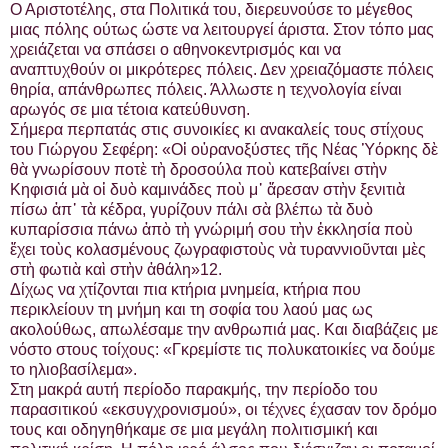
Ο Αριστοτέλης, στα Πολιτικά του, διερευνούσε το μέγεθος
μιας πόλης ούτως ώστε να λειτουργεί άριστα. Στον τόπο μας
χρειάζεται να σπάσει ο αθηνοκεντρισμός και να
αναπτυχθούν οι μικρότερες πόλεις. Δεν χρειαζόμαστε πόλεις
θηρία, απάνθρωπες πόλεις. Άλλωστε η τεχνολογία είναι
αρωγός σε μια τέτοια κατεύθυνση.
Σήμερα περπατάς στις συνοικίες κι ανακαλείς τους στίχους
του Γιώργου Σεφέρη: «Οἱ οὐρανοξύστες τῆς Νέας Ὑόρκης δὲ
θὰ γνωρίσουν ποτὲ τὴ δροσούλα ποὺ κατεβαίνει στὴν
Κηφισιά μὰ οἱ δυὸ καμινάδες ποὺ μ᾿ ἄρεσαν στὴν ξενιτιὰ
πίσω ἀπ᾿ τὰ κέδρα, γυρίζουν πάλι σὰ βλέπω τὰ δυὸ
κυπαρίσσια πάνω ἀπὸ τὴ γνώριμή σου τὴν ἐκκλησία ποὺ
ἔχει τοὺς κολασμένους ζωγραφιστοὺς νὰ τυραννιοῦνται μὲς
στὴ φωτιὰ καὶ στὴν ἀθάλη»12.
Δίχως να χτίζονται πια κτήρια μνημεία, κτήρια που
περικλείουν τη μνήμη και τη σοφία του λαού μας ως
ακολούθως, απωλέσαμε την ανθρωπιά μας. Και διαβάζεις με
νόστο στους τοίχους: «Γκρεμίστε τις πολυκατοικίες να δούμε
το ηλιοβασίλεμα».
Στη μακρά αυτή περίοδο παρακμής, την περίοδο του
παρασιτικού «εκσυγχρονισμού», οι τέχνες έχασαν τον δρόμο
τους και οδηγηθήκαμε σε μια μεγάλη πολιτισμική και