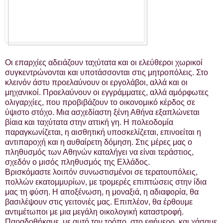
Οι επαρχίες αδειάζουν ταχύτατα και οι ελεύθεροι χωρικοί
συγκεντρώνονται και υποτάσσονται στις μητροπόλεις. Στο
κλεινόν άστυ προελαύνουν οι εργολάβοι, αλλά και οι
μηχανικοί. Προελαύνουν οι εγγράμματες, αλλά αμόρφωτες
ολιγαρχίες, που προβιβάζουν το οικονομικό κέρδος σε
ύψιστο στόχο. Μια ασχεδίαστη ξένη Αθήνα εξαπλώνεται
βίαια και ταχύτατα στην αττική γη. Η πολεοδομία
παραγκωνίζεται, η αισθητική υποσκελίζεται, επινοείται η
αντιπαροχή και η αυθαίρετη δόμηση. Στις μέρες μας ο
πληθυσμός των Αθηνών καταλήγει να είναι τεράστιος,
σχεδόν ο μισός πληθυσμός της Ελλάδος.
Βρισκόμαστε λοιπόν συνωστισμένοι σε τερατουπόλεις,
πολλών εκατομμυρίων, με τρομερές επιπτώσεις στην ίδια
μας τη φύση. Η αποξένωση, η μοναξιά, η αδιαφορία, θα
βασιλέψουν στις γειτονιές μας. Επιπλέον, θα έρθουμε
αντιμέτωποι με μια μεγάλη οικολογική καταστροφή.
Παραδοθήκαμε, με αυτό τον τρόπο, στο εφήμερο, και χάσαμε