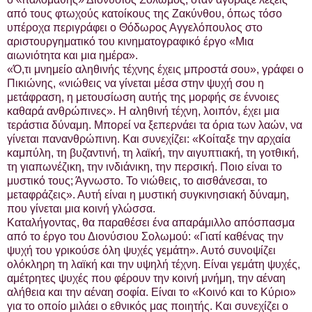
από τους φτωχούς κατοίκους της Ζακύνθου, όπως τόσο
υπέροχα περιγράφει ο Θόδωρος Αγγελόπουλος στο
αριστουργηματικό του κινηματογραφικό έργο «Μια
αιωνιότητα και μια ημέρα».
«Ό,τι μνημείο αληθινής τέχνης έχεις μπροστά σου», γράφει ο
Πικιώνης, «νιώθεις να γίνεται μέσα στην ψυχή σου η
μετάφραση, η μετουσίωση αυτής της μορφής σε έννοιες
καθαρά ανθρώπινες». Η αληθινή τέχνη, λοιπόν, έχει μια
τεράστια δύναμη. Μπορεί να ξεπερνάει τα όρια των λαών, να
γίνεται πανανθρώπινη. Και συνεχίζει: «Κοίταξε την αρχαία
καμπύλη, τη βυζαντινή, τη λαϊκή, την αιγυπτιακή, τη γοτθική,
τη γιαπωνέζικη, την ινδιάνικη, την περσική. Ποιο είναι το
μυστικό τους; Άγνωστο. Το νιώθεις, το αισθάνεσαι, το
μεταφράζεις». Αυτή είναι η μυστική συγκινησιακή δύναμη,
που γίνεται μια κοινή γλώσσα.
Καταλήγοντας, θα παραθέσει ένα απαράμιλλο απόσπασμα
από το έργο του Διονύσιου Σολωμού: «Γιατί καθένας την
ψυχή του γρικούσε όλη ψυχές γεμάτη». Αυτό συνοψίζει
ολόκληρη τη λαϊκή και την υψηλή τέχνη. Είναι γεμάτη ψυχές,
αμέτρητες ψυχές που φέρουν την κοινή μνήμη, την αέναη
αλήθεια και την αέναη σοφία. Είναι το «Κοινό και το Κύριο»
για το οποίο μιλάει ο εθνικός μας ποιητής. Και συνεχίζει ο