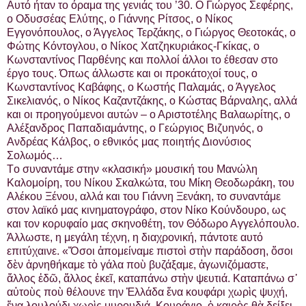
Αυτό ήταν το όραμα της γενιάς του ’30. Ο Γιώργος Σεφέρης,
ο Οδυσσέας Ελύτης, ο Γιάννης Ρίτσος, ο Νίκος
Εγγονόπουλος, ο Άγγελος Τερζάκης, ο Γιώργος Θεοτοκάς, ο
Φώτης Κόντογλου, ο Νίκος Χατζηκυριάκος-Γκίκας, ο
Κωνσταντίνος Παρθένης και πολλοί άλλοι το έθεσαν στο
έργο τους. Όπως άλλωστε και οι προκάτοχοί τους, ο
Κωνσταντίνος Καβάφης, ο Κωστής Παλαμάς, ο Άγγελος
Σικελιανός, ο Νίκος Καζαντζάκης, ο Κώστας Βάρναλης, αλλά
και οι προηγούμενοι αυτών – ο Αριστοτέλης Βαλαωρίτης, ο
Αλέξανδρος Παπαδιαμάντης, ο Γεώργιος Βιζυηνός, ο
Ανδρέας Κάλβος, ο εθνικός μας ποιητής Διονύσιος
Σολωμός…
Τo συναντάμε στην «κλασική» μουσική του Μανώλη
Καλομοίρη, του Νίκου Σκαλκώτα, του Μίκη Θεοδωράκη, του
Αλέκου Ξένου, αλλά και του Γιάννη Ξενάκη, το συναντάμε
στον λαϊκό μας κινηματογράφο, στον Νίκο Κούνδουρο, ως
και τον κορυφαίο μας σκηνοθέτη, τον Θόδωρο Αγγελόπουλο.
Άλλωστε, η μεγάλη τέχνη, η διαχρονική, πάντοτε αυτό
επιτύχαινε. «Ὅσοι ἀπομείναμε πιστοὶ στὴν παράδοση, ὅσοι
δὲν ἀρνηθήκαμε τὸ γάλα ποὺ βυζάξαμε, ἀγωνιζόμαστε,
ἄλλος ἐδῶ, ἄλλος ἐκεῖ, καταπάνω στὴν ψευτιά. Καταπάνω σ᾿
αὐτοὺς ποὺ θέλουνε την Ἑλλάδα ἕνα κουφάρι χωρὶς ψυχή,
ἕνα λουλούδι χωρὶς μυρουδιά. Κουράγιο, ὁ καιρὸς θὰ δείξει