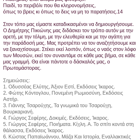
Παιδί, το περιβόλι που θα κληρονομήσεις,
όπως το βρεις κι όπως το δεις να μη το παρατήσεις.14
Στον τόπο μας είμαστε καταδικασμένοι να δημιουργήσουμε.
Ο Δημήτρης Πικιώνης μας διδάσκει τον τρόπο αυτόν με την
αρετή, με την τόλμη, με την ελευθερία και με την αγάπη για
την παράδοσή μας. Μας προτρέπει να τον αναζητήσουμε και
να ξαναχτίσουμε. Στέκει εκεί λοιπόν, όπως ο ναός στον λόφο
των Μουσών, εκεί τον συναντάμε σε κάθε μας βήμα, σε κάθε
μας γραμμή. Θα είναι πάντοτε ο δάσκαλός μας, ο
Πρωτομάστορας.
Σημειώσεις:
1. Οδυσσέας Ελύτης, Άξιον Εστί, Εκδόσεις Ίκαρος.
2. Φώτης Κόντογλου, Πονεμένη Ρωμιοσύνη, Εκδόσεις
Αστήρ.
3. Γιάννης Τσαρούχης, Τα γνωμικά του Τσαρούχη,
Βουρκαριανή.
4. Γιώργος Σεφέρης, Δοκιμές. Εκδόσεις, Ίκαρος.
5. Γιώργος Σεφέρης, Ποιήματα. Κίχλη. Α. Το σπίτι κοντά στη
θάλασσα, Εκδόσεις Ίκαρος.
6. Κώστας Παπαϊωάννου, Μάζα Και Ιστορία, Εναλλακτικές