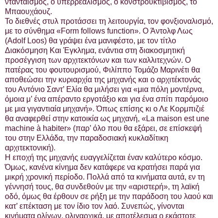
ντανταϊσμός, ο υπερρεαλισμός, ο κονστρουκτιβισμός, το
Μπαουχάουζ.
Το διεθνές στυλ προτάσσει τη λειτουργία, τον φονξιοναλισμό,
με το σύνθημα «Form follows function». O Άντολφ Λως
(Adolf Loos) θα γράψει ένα μανιφέστο, με τον τίτλο
Διακόσμηση Και Έγκλημα, ενάντια στη διακοσμητική
προσέγγιση των αρχιτεκτόνων και των καλλιτεχνών. Ο
πατέρας του φουτουρισμού, Φιλίππο Τομάζο Μαρινέτι θα
αποθεώσει την κυριαρχία της μηχανής και ο αρχιτέκτονάς
του Αντόνιο Σαντ’ Ελία θα μιλήσει για «μια πόλη μοντέρνα,
όμοια μ’ ένα απέραντο εργοτάξιο και για ένα σπίτι παρόμοιο
με μια γιγαντιαία μηχανή». Όπως επίσης κι ο Λε Κορμπιζιέ
θα αναφερθεί στην κατοικία ως μηχανή, «La maison est une
machine à habiter» (παρ’ όλο που θα εξάρει, σε επίσκεψή
του στην Ελλάδα, την παραδοσιακή κυκλαδίτικη
αρχιτεκτονική).
Η εποχή της μηχανής ευαγγελίζεται έναν καλύτερο κόσμο.
Όμως, κανένα κίνημα δεν κατάφερε να κρατήσει παρά για
μικρή χρονική περίοδο. Πολλά από τα κινήματα αυτά, εν τη
γέννησή τους, θα συνδεθούν με την «αριστερή», τη λαϊκή
οδό, όμως θα έρθουν σε ρήξη με την παράδοση του λαού και
κατ’ επέκταση με τον ίδιο τον λαό. Συνεπώς, γίνονται
κινήματα ολίγων, ολιγαρχικά, με αποτέλεσμα ο εκάστοτε