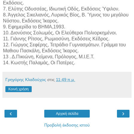
Εκδόσεις.
7. Ελύτης Οδυσσέας, Ιδιωτική Οδός, Εκδόσεις Ύψιλον.
8. Άγγελος Σικελιανός, Λυρικός Bίος, B. Ύμνος του μεγάλου
Nόστου, Εκδόσεις Ίκαρος.
9. Εφημερίδα το ΒΗΜΑ,1993.
10. Διονύσιος Σολωμός, Οι Ελεύθεροι Πολιορκημένοι.
11. Γιάννης Ρίτσος, Ρωμιοσύνη, Εκδόσεις Κέδρος.
12. Γιώργος Σεφέρης, Τετράδιο Γυμνασμάτων. Γράμμα του
Μαθιου Πασκάλη, Εκδόσεις Ίκαρος.
13 . Δ.Πικιώνη, Κείμενα, Πρόλογος, Μ.Ι.Ε.Τ.
14. Κωστής Παλαμάς, Οι Πατέρες.
Γρηγόρης Κλαδούχος
στις
11:49 π.μ.
Κοινή χρήση
‹
›
Αρχική σελίδα
Προβολή έκδοσης ιστού