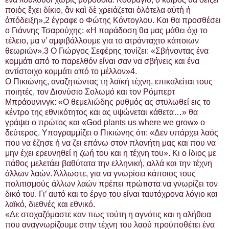
ποιὸς ἔχει δίκιο, ἂν καὶ δὲ χρειάζεται ὁλότελα αὐτὴ ἡ
ἀπόδειξη»,2 έγραφε ο Φώτης Κόντογλου. Και θα προσθέσει
ο Γιάννης Τσαρούχης: «Η παράδοση θα μας μάθει όχι το
τέλειο, μα ν’ αμφιβάλλουμε για το ατράνταχτο κάποιων
θεωριών».3 Ο Γιώργος Σεφέρης τονίζει: «Σβήνοντας ένα
κομμάτι από το παρελθόν είναι σαν να σβήνεις και ένα
αντίστοιχο κομμάτι από το μέλλον»4.
Ο Πικιώνης, αναζητώντας τη λαϊκή τέχνη, επικαλείται τους
ποιητές, τον Διονύσιο Σολωμό και τον Ρόμπερτ
Μπράουνινγκ: «Ο θεμελιώδης ρυθμός ας στυλωθεί εις το
κέντρο της εθνικότητος και ας υψώνεται κάθετα…» θα
γράψει ο πρώτος και «God plants us where we grow» ο
δεύτερος. Υπογραμμίζει ο Πικιώνης ότι: «Δεν υπάρχει λαός
που να έζησε ή να ζει επάνω στον πλανήτη μας και που να
μην έχει ερευνηθεί η ζωή του και η τέχνη του». Κι ο ίδιος με
πάθος μελετάει βαθύτατα την ελληνική, αλλά και την τέχνη
άλλων λαών. Άλλωστε, για να γνωρίσει κάποιος τους
πολιτισμούς άλλων λαών πρέπει πρώτιστα να γνωρίζει τον
δικό του. Γι’ αυτό και το έργο του είναι ταυτόχρονα λόγιο και
λαϊκό, διεθνές και εθνικό.
«Δε στοχαζόμαστε καν πως τούτη η αγνότις και η αλήθεια
που αναγνωρίζουμε στην τέχνη του λαού προϋποθέτει ένα