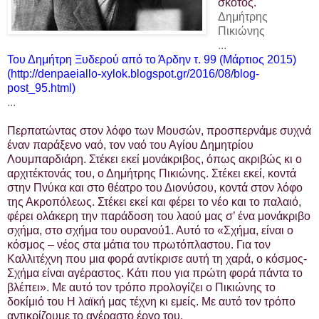
σκότος.
Δημήτρης
Πικιώνης
...
Του Δημήτρη Ξυδερού από το Άρδην τ. 99 (Μάρτιος 2015)
(http://denpaeiallo-xylok.blogspot.gr/2016/08/blog-
post_95.html)
...
Περπατώντας στον λόφο των Μουσών, προσπερνάμε συχνά
έναν παράξενο ναό, τον ναό του Αγίου Δημητρίου
Λουμπαρδιάρη. Στέκει εκεί μονάκριβος, όπως ακριβώς κι ο
αρχιτέκτονάς του, ο Δημήτρης Πικιώνης. Στέκει εκεί, κοντά
στην Πνύκα και στο θέατρο του Διονύσου, κοντά στον λόφο
της Ακροπόλεως. Στέκει εκεί και φέρει το νέο και το παλαιό,
φέρει
ολάκερη την παράδοση του λαού μας σ’ ένα μονάκριβο
σχήμα, στο σχήμα του ουρανού1. Αυτό το «Σχήμα, είναι ο
κόσμος – νέος στα μάτια του πρωτόπλαστου. Για τον
Καλλιτέχνη που μια φορά αντίκρισε αυτή τη χαρά, ο κόσμος-
Σχήμα είναι αγέραστος. Κάτι που για πρώτη φορά πάντα το
βλέπει». Με αυτό τον τρόπο προλογίζει ο Πικιώνης το
δοκίμιό του Η λαϊκή μας τέχνη κι εμείς. Με αυτό τον τρόπο
αντικρίζουμε το αγέραστο έργο του.