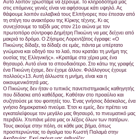
Αυτό λοιπόν χρωστάμε να ξέρουμε. Το κληροδότημά μας
στις επόμενες γενιές είναι να αφήσουμε κάτι υψηλό. Ας
θάψουμε λοιπόν ευλαβικά τους Ελπήνορες που έπεσαν από
τη στέγη του ανακτόρου της Κίρκης τέχνης. Κι ας
συνεχίσουμε το ταξίδι μας στον 21ο αιώνα με τον
πρωτοπόρο σύντροφο Δημήτρη Πικιώνη να μας δείχνει από
μακριά το δρόμο. Ο Ζήσιμος Λορεντζάτος έγραφε: «Ο
Πικιώνης δίδαξε, τα δίδαξε σε εμάς, πάντα με υπέρτατο
γνώμονα και οδηγό του το λαό, που κρατάει τη μνήμη της
ουσίας της Ελληνικής». «Κρατάμε στα χέρια μας ένα
θησαυρό. Αυτό είναι το σπουδαιότερο. Στο κάτω της γραφής
ένα Πικιώνη έχομε, δεν έχομε άλλον. Φιλόλογους έχουμε
πολλούς»13. Αυτή άλλωστε η μνήμη, είναι και η
οικουμενικότητά μας.
Ο Πικιώνης δεν ήταν ο τυπικός πανεπιστημιακός καθηγητής
που δίδασκε από καθέδρας. Καθόταν στο προαύλιο και
συζητούσε με του φοιτητές του. Ένας γνήσιος δάσκαλος, ένα
γνήσιο δημοκρατικό πνεύμα. Έτσι κι εμείς, δεν πρέπει να
εγκαταλείψουμε τον μεγάλο μας θησαυρό, το πνευματικό μας
περιβόλι. Χτυπάνε μέσα μας οι λέξεις όλων των πατέρων.
Τους ακούμε στην πόλη, σε κάθε μας βήμα, όπως
προσπερνώντας το άγαλμα του Κωστή Παλαμά στην
Ακαδημίας. Εκεί ακόμα μας ψιθυρίζει: