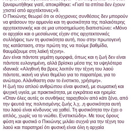
ξαναρωτήθηκε γιατί, αποκρίθηκε: «Γιατί τα σπίτια δεν έχουν
χτιστεί από αρχιτέκτονες»9.
Ο Πικιώνης θεωρεί ότι οι σύγχρονες συνθέσεις δεν μπορούν
να φτάσουν την αρμονία και τη φυσικότητα της παλαιότερης
αρχιτεκτονικής και σε μια υποσημείωση διαπιστώνει: «Μόνο
οι αρχαίοι και ο μεσαίωνας είχαν στις αρχιτεκτονικές
συλλήψεις των τη φυσικότητα αυτή, που στην πρωτογενή
της κατάσταση, στην πρώτη της να πούμε βαθμίδα,
θαυμάζουμε στη λαϊκή τέχνη».
Δεν είναι πάντοτε γεμάτη ομορφιά, όπως και η ζωή δεν είναι
πάντοτε ευλογημένη, αλλά βρίσκει μέσα της τα υψηλότερα
ιδανικά: «Αληθινή θα βρεις λοιπόν την τέχνη του λαού
πάντοτε, ικανή να γίνει θεμέλιο για το παραπέρα, για το
ανώτερο. Αλάνθαστη σαν το ένστικτο, χρήσιμη».
Η ζωή του απλού ανθρώπου είναι φυσική, με σωματική και
ψυχική υγεία, με πρακτικότητα, με εγκράτεια και ηρεμία:
«Όταν όλες αυτές οι συνθήκες ταραχθούν από κάτι ξένο, από
την ψευτιά της πολιτισμένης ζωής λ.χ. ,η φυσικότητα αυτή
του λαού είναι κίνδυνος να χαθεί. Τη φυσικότητα την έχει ο
απλός, χωρίς να το νιώθει. Ενστικτώδη». Με τους όρους
φύση και φυσικό ο Πικιώνης μιλάει συχνά για την τέχνη του
λαού και παρατηρεί ότι φυσική είναι όλη η αρχαία