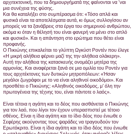
αρχιτεκτονική, που τα δημιουργήματά της φαίνονται να ’ναι
μια συνέχεια της φύσης.
Και θα καταλήξει στο συμπέρασμα ότι: «Τόσο απλά και
φυσικά είναι τα αποτελέσματα αυτά, κι όμως συλλογίσου αν
μπορείς να τα ξανάβρεις στα έργα του σημερινού ανθρώπου,
ακόμα κι όταν η θέλησή του είναι φανερή να μένει στο απλό
και φυσικό». Και η απάντηση στο ερώτημα που θέτει είναι
προφανής.
Ο Πικιώνης επικαλείται το γλύπτη Ωγκύστ Ροντέν που έλεγε
«Η μικρή αλήθεια φέρνει μαζί της την αλήθεια ολάκερη».
Αυτή την αλήθεια της κατασκευής ονομάζει μητέρα της
αρμονίας. Και αναφέρεται ξανά σε μια ομιλία του Ροντέν για
τους αρχιτέκτονες των δυτικών μητροπόλεων: «Ήσαν
μεγάλοι ζωγράφοι με το να είναι αληθινοί οικοδόμοι». Και
προσθέτει ο Πικιώνης: «Αληθινός οικοδόμος, μ’ όλη την
πρωτογένεια της τέχνης του, είναι πάντοτε ο λαός».
Είναι τέτοια η αγάπη και το δέος που αισθάνεται ο Πικιώνης
για τον λαό, που λίγοι τον έχουν υπερασπιστεί με τέτοιο
σθένος. Είναι η ίδια αγάπη και το ίδιο δέος που ένιωθε ο
Σεφέρης ακούγοντας τους ψαράδες να τραγουδούν τον
Ερωτόκριτο. Είναι η ίδια αγάπη και το ίδιο δέος που ένιωθε
ο «ιταλομαθής» Διονύσιος Σολωμός, όταν αγόραζε λέξεις