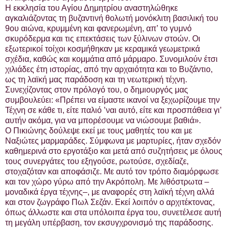
Η εκκλησία του Αγίου Δημητρίου αναστηλώθηκε
αγκαλιάζοντας τη βυζαντινή θολωτή μονόκλιτη βασιλική του
9ου αιώνα, κρυμμένη και φανερωμένη, απ’ το γυμνό
σκυρόδερμα και τις επεκτάσεις των ξύλινων στοών. Οι
εξωτερικοί τοίχοι κοσμήθηκαν με κεραμικά γεωμετρικά
σχέδια, καθώς και κομμάτια από μάρμαρο. Συνομιλούν έτσι
χιλιάδες έτη ιστορίας, από την αρχαιότητα και το Βυζάντιο,
ως τη λαϊκή μας παράδοση και τη νεωτερική τέχνη.
Συνεχίζοντας στον πρόλογό του, ο δημιουργός μας
συμβουλεύει: «Πρέπει να είμαστε ικανοί να ξεχωρίζουμε την
Τέχνη σε κάθε τι, είτε παλιό ’ναι αυτό, είτε και προσπάθεια γι’
αυτήν ακόμα, για να μπορέσουμε να νιώσουμε βαθιά».
Ο Πικιώνης δούλεψε εκεί με τους μαθητές του και με
Ναξιώτες μαρμαράδες. Σύμφωνα με μαρτυρίες, ήταν σχεδόν
καθημερινά στο εργοτάξιο και μετά από συζητήσεις με όλους
τους συνεργάτες του εξηγούσε, ρωτούσε, σχεδίαζε,
στοχαζόταν και αποφάσιζε. Με αυτό τον τρόπο διαμόρφωσε
και τον χώρο γύρω από την Ακρόπολη. Με λιθόστρωτα –
μοναδικά έργα τέχνης–, με αναφορές στη λαϊκή τέχνη αλλά
και στον ζωγράφο Πωλ Σεζάν. Εκεί λοιπόν ο αρχιτέκτονας,
όπως άλλωστε και στα υπόλοιπα έργα του, συνετέλεσε αυτή
τη μεγάλη υπέρβαση, τον εκσυγχρονισμό της παράδοσης.