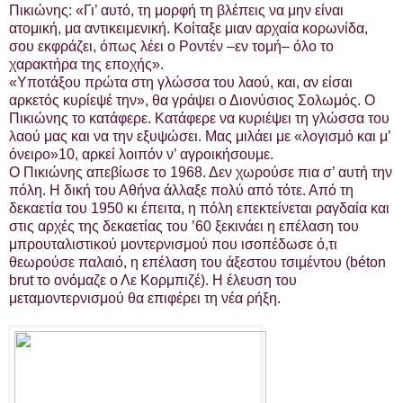
Πικιώνης: «Γι’ αυτό, τη μορφή τη βλέπεις να μην είναι
ατομική, μα αντικειμενική. Κοίταξε μιαν αρχαία κορωνίδα,
σου εκφράζει, όπως λέει ο Ροντέν –εν τομή– όλο το
χαρακτήρα της εποχής».
«Υποτάξου πρώτα στη γλώσσα του λαού, και, αν είσαι
αρκετός κυρίεψέ την», θα γράψει ο Διονύσιος Σολωμός. Ο
Πικιώνης το κατάφερε. Κατάφερε να κυριέψει τη γλώσσα του
λαού μας και να την εξυψώσει. Μας μιλάει με «λογισμό και μ’
όνειρο»10, αρκεί λοιπόν ν’ αγροικήσουμε.
Ο Πικιώνης απεβίωσε το 1968. Δεν χωρούσε πια σ’ αυτή την
πόλη. Η δική του Αθήνα άλλαξε πολύ από τότε. Από τη
δεκαετία του 1950 κι έπειτα, η πόλη επεκτείνεται ραγδαία και
στις αρχές της δεκαετίας του ’60 ξεκινάει η επέλαση του
μπρουταλιστικού μοντερνισμού που ισοπέδωσε ό,τι
θεωρούσε παλαιό, η επέλαση του άξεστου τσιμέντου (béton
brut το ονόμαζε ο Λε Κορμπιζέ). Η έλευση του
μεταμοντερνισμού θα επιφέρει τη νέα ρήξη.