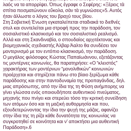
λαός να τα απορρίψει. Όπως έγραφε ο Σεφέρης: «Ξέρεις τὰ
σπίτια πεισματώνουν εὔκολα, σὰν τὰ γυμνώσεις»5. Αυτός
ήταν άλλωστε ο λόγος του βραχύ τους βίου.
Στη Σοβιετική Ένωση εγκαταλείπεται σταδιακά το διεθνές
στυλ και συντελείται μια στροφή προς την παράδοση, τον
σοσιαλιστικό κλασικισμό και τον σοσιαλιστικό ρεαλισμό.
Αλλά και στη Σκανδιναβία, ο σπουδαίος αρχιτέκτονας και
βιομηχανικός σχεδιαστής Άλβαρ Άαλτο θα συνδέσει τον
μοντερνισμό με τον εντόπιο κλασικισμό, την παράδοση.
Ο μεγάλος φιλόσοφος Κώστας Παπαϊωάννου, εξετάζοντας
τις μοντέρνες κοινωνίες, θα παρατηρήσει: «Ο “κλειστός”
χαρακτήρας των μοντέρνων “μονολιθικών” κοινωνιών
προέρχεται και στηρίζεται πάνω στο βίαιο ξερίζωμα κάθε
παράδοσης και στην παντοδυναμία της προπαγάνδας, δηλ.
μιας απρόσωπης, από την ίδια της τη Φύση ανήμπορης να
γίνει γλώσσα ενός οποιουδήποτε αυθεντικού πνεύματος,
μηχανής που πνίγει και στερεύει τόσο την κριτική συνείδηση
των ατόμων όσο και τη μαζική αυθορμησία και που,
εξουδετερώνοντας την ίδια την ψυχή της μάζας, αφανίζει
στην ίδια της τη ρίζα κάθε δυνατότητα της κοινωνίας να
συγκροτηθεί σε κοινότητα και ν’ αποκτήσει μια αυθεντική
Παράδοση».6