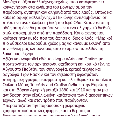
Μονάχα οι άξιοι καλλιτέχνες-τεχνίτες, που κατάφεραν να
κοινωνήσουν στα κινήματα του μοντερνισμού την
παράδοση, αγαπήθηκαν αληθινά από τους λαούς. Όπως και
κάθε ιδιοφυής καλλιτέχνης, ο Πικιώνης αντιλαμβάνεται ότι
πρέπει να ανακαλύψει τη δική του Ιερά Οδό. Κατανοεί ότι η
οδός αυτή δεν θα μπορούσε να είναι ένα ολιγαρχικό διεθνές
στυλ, αποκομμένο από την παράδοση. Και ο φανός που
κράτησε ήταν αυτός που του άφησε ο ίδιος ο λαός: «Μερικοί
πιο δύσκολοι θεωρούμε χρέος μας να κάνουμε εκλογή από
την εθνική μας κληρονομιά, από το άμεσο παρελθόν, τη
λαϊκή μας τέχνη».
Αξίζει να αναφερθεί εδώ το κίνημα «Arts and Crafts» με
πρωτεργάτες τον αρχιτέκτονα, σχεδιαστή και κριτικό τέχνης
Αύγουστο Πιούτζιν, τον συγγραφέα, κριτικό τέχνης και
ζωγράφο Τζον Ράσκιν και τον σχεδιαστή υφασμάτων,
ποιητή, πεζογράφο, μεταφραστή και ελευθεριακό σοσιαλιστή
Ουίλιαμ Μόρις.Το «Arts and Crafts» άνθισε στην Ευρώπη
και στη Βόρεια Αμερική μεταξύ 1880 και 1910 και ήταν μια
αντίδραση στην εξαθλιωμένη κατάσταση των διακοσμητικών
τεχνών, αλλά και στον τρόπο που παράγονταν.
Υπερασπιζόταν την παραδοσιακή χειροτεχνία,
χρησιμοποιούσε απλές φόρμες και τα θέματα, οι
διακοσμήσεις τους, ήταν παρμένα από τη λαϊκή και τη