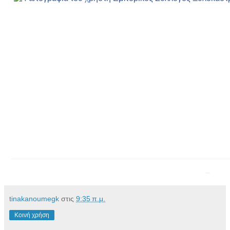
tinakanoumegk
στις
9:35 π.μ.
Κοινή χρήση