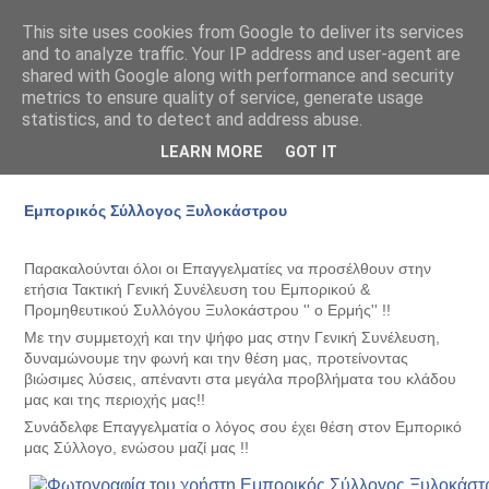
This site uses cookies from Google to deliver its services
and to analyze traffic. Your IP address and user-agent are
shared with Google along with performance and security
metrics to ensure quality of service, generate usage
statistics, and to detect and address abuse.
LEARN MORE
GOT IT
Πέμπτη 26 Ιανουαρίου 2017
Εμπορικός Σύλλογος Ξυλοκάστρου
Παρακαλούνται όλοι οι Επαγγελματίες να προσέλθουν στην
ετήσια Τακτική Γενική Συνέλευση του Εμπορικού &
Προμηθευτικού Συλλόγου Ξυλοκάστρου '' ο Ερμής'' !!
Με την συμμετοχή και την ψήφο μας στην Γενική Συνέλευση,
δυναμώνουμε την φωνή και την θέση μας, προτείνοντας
βιώσιμες λύσεις, απέναντι στα μεγάλα προβλήματα του κλάδου
μας και της περιοχής μας!!
Συνάδελφε Επαγγελματία ο λόγος σου έχει θέση στον Εμπορικό
μας Σύλλογο, ενώσου μαζί μας !!