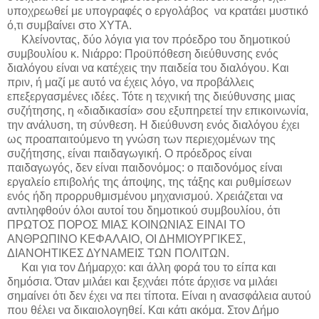
υποχρεωθεί με υπογραφές ο εργολάβος
να κρατάει μυστικό
ό,τι συμβαίνει στο ΧΥΤΑ.
Κλείνοντας, δύο λόγια για τον πρόεδρο του δημοτικού
συμβουλίου κ. Νιάρρο: Προϋπόθεση διεύθυνσης ενός
διαλόγου είναι να κατέχεις την παιδεία του διαλόγου. Και
πριν, ή μαζί με αυτό να έχεις λόγο, να προβάλλεις
επεξεργασμένες ιδέες. Τότε η τεχνική της διεύθυνσης μιας
συζήτησης, η «διαδικασία» σου εξυπηρετεί την επικοινωνία,
την ανάλυση, τη σύνθεση. Η διεύθυνση ενός διαλόγου έχει
ως προαπαιτούμενο τη γνώση των περιεχομένων της
συζήτησης, είναι παιδαγωγική. Ο πρόεδρος είναι
παιδαγωγός, δεν είναι παιδονόμος: ο παιδονόμος είναι
εργαλείο επιβολής της άποψης, της τάξης και ρυθμίσεων
ενός ήδη προρρυθμισμένου μηχανισμού. Χρειάζεται να
αντιληφθούν όλοι αυτοί του δημοτικού συμβουλίου, ότι
ΠΡΩΤΟΣ ΠΟΡΟΣ ΜΙΑΣ ΚΟΙΝΩΝΙΑΣ ΕΙΝΑΙ ΤΟ
ΑΝΘΡΩΠΙΝΟ ΚΕΦΑΛΑΙΟ, ΟΙ ΔΗΜΙΟΥΡΓΙΚΕΣ,
ΔΙΑΝΟΗΤΙΚΕΣ ΔΥΝΑΜΕΙΣ ΤΩΝ ΠΟΛΙΤΩΝ.
Και για τον Δήμαρχο: και άλλη φορά του το είπα και
δημόσια. Όταν μιλάει και ξεχνάει πότε άρχισε να μιλάει
σημαίνει ότι δεν έχει να πει τίποτα. Είναι η ανασφάλεια αυτού
που θέλει να δικαιολογηθεί. Και κάτι ακόμα. Στον Δήμο