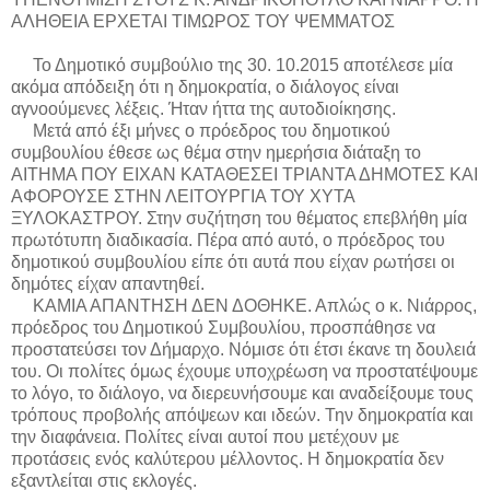
ΑΛΗΘΕΙΑ ΕΡΧΕΤΑΙ ΤΙΜΩΡΟΣ ΤΟΥ ΨΕΜΜΑΤΟΣ
Το Δημοτικό συμβούλιο της 30. 10.2015 αποτέλεσε μία
ακόμα απόδειξη ότι η δημοκρατία, ο διάλογος είναι
αγνοούμενες λέξεις. Ήταν ήττα της αυτοδιοίκησης.
Μετά από έξι μήνες ο πρόεδρος του δημοτικού
συμβουλίου έθεσε ως θέμα στην ημερήσια διάταξη το
ΑΙΤΗΜΑ ΠΟΥ ΕΙΧΑΝ ΚΑΤΑΘΕΣΕΙ ΤΡΙΑΝΤΑ ΔΗΜΟΤΕΣ ΚΑΙ
ΑΦΟΡΟΥΣΕ ΣΤΗΝ ΛΕΙΤΟΥΡΓΙΑ ΤΟΥ ΧΥΤΑ
ΞΥΛΟΚΑΣΤΡΟΥ. Στην συζήτηση του θέματος επεβλήθη μία
πρωτότυπη διαδικασία. Πέρα από αυτό, ο πρόεδρος του
δημοτικού συμβουλίου είπε ότι αυτά που είχαν ρωτήσει οι
δημότες είχαν απαντηθεί.
ΚΑΜΙΑ ΑΠΑΝΤΗΣΗ ΔΕΝ ΔΟΘΗΚΕ. Απλώς ο κ. Νιάρρος,
πρόεδρος του Δημοτικού Συμβουλίου, προσπάθησε να
προστατεύσει τον Δήμαρχο. Νόμισε ότι έτσι έκανε τη δουλειά
του. Οι πολίτες όμως έχουμε υποχρέωση να προστατέψουμε
το λόγο, το διάλογο, να διερευνήσουμε και αναδείξουμε τους
τρόπους προβολής απόψεων και ιδεών. Την δημοκρατία και
την διαφάνεια. Πολίτες είναι αυτοί που μετέχουν με
προτάσεις ενός καλύτερου μέλλοντος. Η δημοκρατία δεν
εξαντλείται στις εκλογές.