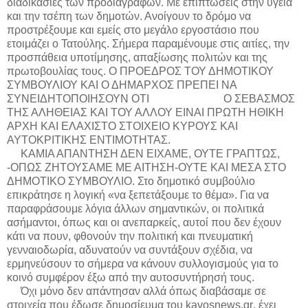
διαδικασίες των προδιαγραφών. Με επιπτώσεις στην υγεία
και την τσέπη των δημοτών. Ανοίγουν το δρόμο να
προστρέξουμε και εμείς στο μεγάλο εργοστάσιο που
ετοιμάζει ο Τατούλης. Σήμερα παραμένουμε στις αιτίες, την
προσπάθεια υποτίμησης, απαξίωσης πολιτών και της
πρωτοβουλίας τους. Ο ΠΡΟΕΔΡΟΣ ΤΟΥ ΔΗΜΟΤΙΚΟΥ
ΣΥΜΒΟΥΛΙΟΥ ΚΑΙ Ο ΔΗΜΑΡΧΟΣ ΠΡΕΠΕΙ ΝΑ
ΣΥΝΕΙΔΗΤΟΠΟΙΗΣΟΥΝ ΟΤΙ
Ο ΣΕΒΑΣΜΟΣ
ΤΗΣ ΑΛΗΘΕΙΑΣ ΚΑΙ ΤΟΥ ΑΛΛΟΥ ΕΙΝΑΙ ΠΡΩΤΗ ΗΘΙΚΗ
ΑΡΧΗ ΚΑΙ ΕΛΑΧΙΣΤΟ ΣΤΟΙΧΕΙΟ ΚΥΡΟΥΣ ΚΑΙ
ΑΥΤΟΚΡΙΤΙΚΗΣ ΕΝΤΙΜΟΤΗΤΑΣ.
ΚΑΜΙΑ ΑΠΑΝΤΗΣΗ ΔΕΝ ΕΙΧΑΜΕ, ΟΥΤΕ ΓΡΑΠΤΩΣ,
-ΟΠΩΣ ΖΗΤΟΥΣΑΜΕ ΜΕ ΑΙΤΗΣΗ-ΟΥΤΕ ΚΑΙ ΜΕΣΑ ΣΤΟ
ΔΗΜΟΤΙΚΟ ΣΥΜΒΟΥΛΙΟ. Στο δημοτικό συμβούλιο
επικράτησε η λογική «να ξεπετάξουμε το θέμα». Για να
παραφράσουμε λόγια άλλων σημαντικών, οι πολιτικά
ασήμαντοι, όπως και οι ανεπαρκείς, αυτοί που δεν έχουν
κάτι να πουν, φθονούν την πολιτική και πνευματική
γενναιοδωρία, αδυνατούν να συντάξουν σχέδια, να
ερμηνεύσουν το σήμερα να κάνουν συλλογισμούς για το
κοινό συμφέρον έξω από την αυτοσυντήρησή τους.
Όχι μόνο δεν απάντησαν αλλά όπως διαβάσαμε σε
στοιχεία που έδωσε δημοσίευμα του
kavosnews
.
gr
, έχει