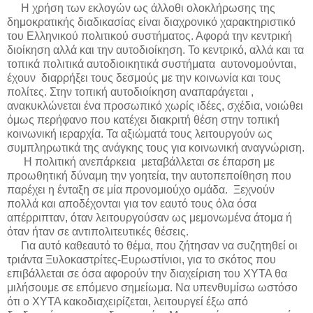
Η χρήση των εκλογών ως άλλοθι ολοκλήρωσης της
δημοκρατικής διαδικασίας είναι διαχρονικό χαρακτηριστικό
του Ελληνικού πολιτικού συστήματος. Αφορά την κεντρική
διοίκηση αλλά και την αυτοδιοίκηση. Το κεντρικό, αλλά και τα
τοπικά πολιτικά αυτοδιοικητικά συστήματα
αυτονομ
o
ύνται,
έχουν
διαρρήξει τους δεσμούς με την κοινωνία και τους
πολίτες. Στην τοπική αυτοδιοίκηση αναπαράγεται ,
ανακυκλώνεται ένα προσωπικό χωρίς ιδέες, σχέδια, νοιώθει
όμως περήφανο που κατέχει διακριτή θέση στην τοπική
κοινωνική ιεραρχία. Τα αξιώματά τους λειτουργούν ως
συμπληρωτικά της ανάγκης τους για κοινωνική αναγνώριση.
Η πολιτική ανεπάρκεια
μεταβάλλεται σε έπαρση με
προωθητική δύναμη την γοητεία, την αυτοπεποίθηση που
παρέχει η ένταξη σε μία προνομιούχο ομάδα.
Ξεχνούν
πολλά και αποδέχονται για τον εαυτό τους όλα όσα
απέρριπταν, όταν λειτουργούσαν ως μεμονωμένα άτομα ή
όταν ήταν σε αντιπολιτευτικές θέσεις.
Για αυτό καθεαυτό το θέμα, που ζήτησαν να συζητηθεί οι
τριάντα Ξυλοκαστρίτες-Ευρωστίνιοι, για το σκότος που
επιβάλλεται σε όσα αφορούν την διαχείριση του ΧΥΤΑ θα
μιλήσουμε σε επόμενο σημείωμα. Να υπενθυμίσω ωστόσο
ότι ο ΧΥΤΑ κακοδιαχειρίζεται, λειτουργεί έξω από