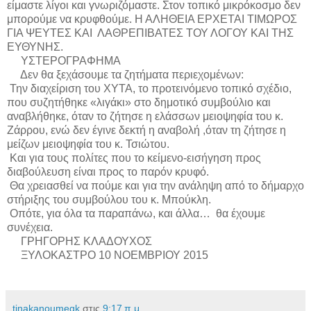
είμαστε λίγοι και γνωριζόμαστε. Στον τοπικό μικρόκοσμο δεν
μπορούμε να κρυφθούμε. Η ΑΛΗΘΕΙΑ ΕΡΧΕΤΑΙ ΤΙΜΩΡΟΣ
ΓΙΑ ΨΕΥΤΕΣ ΚΑΙ
ΛΑΘΡΕΠΙΒΑΤΕΣ ΤΟΥ ΛΟΓΟΥ ΚΑΙ ΤΗΣ
ΕΥΘΥΝΗΣ.
ΥΣΤΕΡΟΓΡΑΦΗΜΑ
Δεν θα ξεχάσουμε τα ζητήματα περιεχομένων:
Την διαχείριση του ΧΥΤΑ, το προτεινόμενο τοπικό σχέδιο,
που συζητήθηκε «λιγάκι» στο δημοτικό συμβούλιο και
αναβλήθηκε, όταν το ζήτησε η ελάσσων μειοψηφία του κ.
Ζάρρου, ενώ δεν έγινε δεκτή η αναβολή ,όταν τη ζήτησε η
μείζων μειοψηφία του κ. Τσιώτου.
Και για τους πολίτες που το κείμενο-εισήγηση προς
διαβούλευση είναι προς το παρόν κρυφό.
Θα χρειασθεί να πούμε και για την ανάληψη από το δήμαρχο
στήριξης του συμβούλου του κ. Μπούκλη.
Οπότε, για όλα τα παραπάνω, και άλλα…
θα έχουμε
συνέχεια.
ΓΡΗΓΟΡΗΣ ΚΛΑΔΟΥΧΟΣ
ΞΥΛΟΚΑΣΤΡΟ 10 ΝΟΕΜΒΡΙΟΥ 2015
tinakanoumegk
στις
9:17 π.μ.