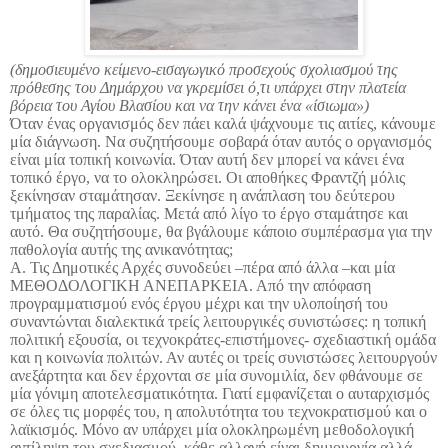
(δημοσιευμένο κείμενο-εισαγωγικό προσεχούς σχολιασμού της
πρόθεσης του Δημάρχου να γκρεμίσει ό,τι υπάρχει στην πλατεία
βόρεια του Αγίου Βλασίου και να την κάνει ένα «ίσιωμα»)
Όταν ένας οργανισμός δεν πάει καλά ψάχνουμε τις αιτίες, κάνουμε
μία διάγνωση. Να συζητήσουμε σοβαρά όταν αυτός ο οργανισμός
είναι μία τοπική κοινωνία. Όταν αυτή δεν μπορεί να κάνει ένα
τοπικό έργο, να το ολοκληρώσει. Οι αποθήκες Φραντζή μόλις
ξεκίνησαν σταμάτησαν. Ξεκίνησε η ανάπλαση του δεύτερου
τμήματος της παραλίας. Μετά από λίγο το έργο σταμάτησε και
αυτό. Θα συζητήσουμε, θα βγάλουμε κάποιο συμπέρασμα για την
παθολογία αυτής της ανικανότητας;
Α. Τις Δημοτικές Αρχές συνοδεύει –πέρα από άλλα –και μία
ΜΕΘΟΔΟΛΟΓΙΚΗ ΑΝΕΠΑΡΚΕΙΑ. Από την απόφαση
προγραμματισμού ενός έργου μέχρι και την υλοποίησή του
συναντώνται διαλεκτικά τρείς λειτουργικές συνιστώσες: η τοπική
πολιτική εξουσία, οι τεχνοκράτες-επιστήμονες- σχεδιαστική ομάδα
και η κοινωνία πολιτών. Αν αυτές οι τρείς συνιστώσες λειτουργούν
ανεξάρτητα και δεν έρχονται σε μία συνομιλία, δεν φθάνουμε σε
μία γόνιμη αποτελεσματικότητα. Γιατί εμφανίζεται ο αυταρχισμός
σε όλες τις μορφές του, η απολυτότητα του τεχνοκρατισμού και ο
λαϊκισμός. Μόνο αν υπάρχει μία ολοκληρωμένη μεθοδολογική
αντίληψη του σχεδιασμού, κάθε αλλαγή είναι δημιουργία αλλά