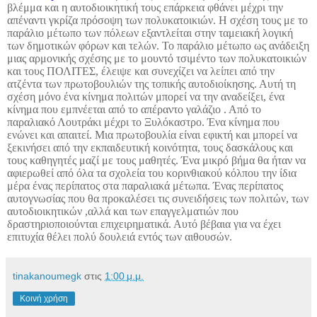
βλέμμα και η αυτοδιοικητική τους επάρκεια φθάνει μέχρι την
απέναντι γκρίζα πρόσοψη των πολυκατοικιών. Η σχέση τους με το
παράλιο μέτωπο των πόλεων εξαντλείται στην ταμειακή λογική
των δημοτικών φόρων και τελών. Το παράλιο μέτωπο ως ανάδειξη
μιας αρμονικής σχέσης με το μουντό τσιμέντο των πολυκατοικιών
και τους ΠΟΛΙΤΕΣ, έλειψε και συνεχίζει να λείπει από την
ατζέντα των πρωτοβουλιών της τοπικής αυτοδιοίκησης. Αυτή τη
σχέση μόνο ένα κίνημα πολιτών μπορεί να την αναδείξει, ένα
κίνημα που εμπνέεται από το απέραντο γαλάζιο . Από το
παραλιακό Λουτράκι μέχρι το Ξυλόκαστρο. Ένα κίνημα που
ενώνει και απαιτεί. Μια πρωτοβουλία είναι εφικτή και μπορεί να
ξεκινήσει από την εκπαιδευτική κοινότητα, τους δασκάλους και
τους καθηγητές μαζί με τους μαθητές. Ένα μικρό βήμα θα ήταν να
αφιερωθεί από όλα τα σχολεία του κορινθιακού κόλπου την ίδια
μέρα ένας περίπατος στα παραλιακά μέτωπα. Ένας περίπατος
αυτογνωσίας που θα προκαλέσει τις συνειδήσεις των πολιτών, των
αυτοδιοικητικών ,αλλά και των επαγγελματιών που
δραστηριοποιούνται επιχειρηματικά. Αυτό βέβαια για να έχει
επιτυχία θέλει πολύ δουλειά εντός των αιθουσών.
tinakanoumegk
στις
1:00 μ.μ.
Κοινή χρήση