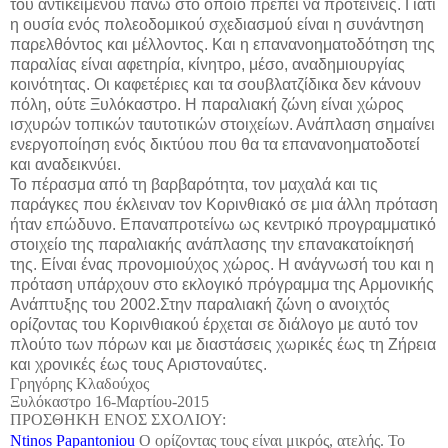
του αντικειμένου πάνω στο οποίο πρέπει να προτείνεις. Γιατί
η ουσία ενός πολεοδομικού σχεδιασμού είναι η συνάντηση
παρελθόντος και μέλλοντος. Και η επανανοηματοδότηση της
παραλίας είναι αφετηρία, κίνητρο, μέσο, αναδημιουργίας
κοινότητας. Οι καφετέριες και τα σουβλατζίδικα δεν κάνουν
πόλη, ούτε Ξυλόκαστρο. Η παραλιακή ζώνη είναι χώρος
ισχυρών τοπικών ταυτοτικών στοιχείων. Ανάπλαση σημαίνει
ενεργοποίηση ενός δικτύου που θα τα επανανοηματοδοτεί
και αναδεικνύει.
Το πέρασμα από τη βαρβαρότητα, τον μαχαλά και τις
παράγκες που έκλειναν τον Κορινθιακό σε μια άλλη πρόταση
ήταν επώδυνο. Επαναπροτείνω ως κεντρικό προγραμματικό
στοιχείο της παραλιακής ανάπλασης την επανακατοίκησή
της. Είναι ένας προνομιούχος χώρος. Η ανάγνωσή του και η
πρόταση υπάρχουν στο εκλογικό πρόγραμμα της Αρμονικής
Ανάπτυξης του 2002.Στην παραλιακή ζώνη ο ανοιχτός
ορίζοντας του Κορινθιακού έρχεται σε διάλογο με αυτό τον
πλούτο των πόρων και με διαστάσεις χωρικές έως τη Ζήρεια
και χρονικές έως τους Αριστοναύτες.
Γρηγόρης Κλαδούχος
Ξυλόκαστρο 16-Μαρτίου-2015
ΠΡΟΣΘΗΚΗ ΕΝΟΣ ΣΧΟΛΙΟΥ:
Ntinos Papantoniou
Ο ορίζοντας τους είναι μικρός, ατελής. Το