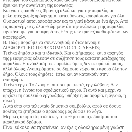
έχει και την συναίνεση της κοινωνίας.
Και για τις αποθήκες Φραντζή αλλά και για την παραλία, οι
μελετητές χωρίς πρόγραμμα, κατευθύνσεις, αποφάσισαν για όλα.
Ουσιαστικά αυτοί αποφάσισαν και το γιατί κάνουμε ένα έργο. Από
τις παρενέργειες: όλοι θεώρησαν ότι την ανάπλαση της παραλίας
την κάνουμε για μεταφορά της θέσης των τραπεζοκαθισμάτων των
καφετεριών.
Β. Πώς μπορούμε να συνεννοηθούμε όταν δίνουμε
ΔΙΑΦΟΡΕΤΙΚΟ ΠΕΡΙΕΧΟΜΕΝΟ ΣΤΙΣ ΛΕΞΕΙΣ;
Τι είναι δημόσιο και τι ιδιωτικό. Και ο Δήμαρχος, και ο αρχηγός
της μειοψηφίας κάλεσαν σε συζήτηση τους καταστηματάρχες της
παραλίας. Η ανάπλαση της παραλίας όμως δεν αφορά κάποιους,
αλλά όλους. Αναφερόμαστε σε δημόσιο χώρο που αφορά όλο τον
δήμο. Όλους τους δημότες, έστω και αν κατοικούν στην
ενδοχώρα.
Τι είναι έργο. Το έχουμε ταυτίσει με μπετά, εργολάβους. Δεν
υπάρχει η έννοια του σχεδιαστικού έργου. Γι αυτό και μέχρι να
αρχίσει τη δουλειά ο εργολάβος, υπήρξε η αδιαφορία, η άγνοια, η
σιωπή.
Αυτά είπα στο τελευταίο δημοτικό συμβούλιο, αφού σε όσους
πολίτες το ζητήσαμε ο πρόεδρος μας έδωσε το λόγο.
Μερικές ακόμα σημειώσεις για το θέμα του σχεδιασμού του
παραλιακού δρόμου.
Είναι εύκολο να προτείνεις, αν έχεις ολοκληρωμένη γνώση